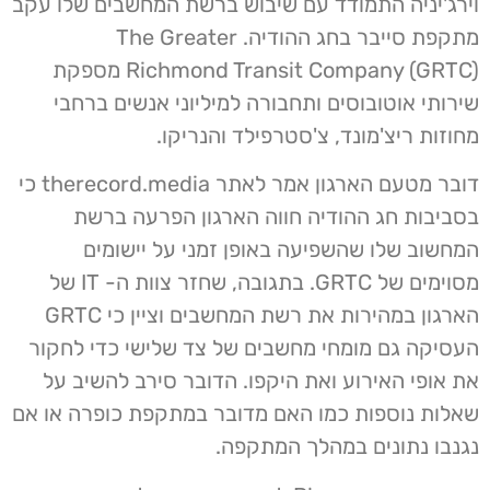
וירג'יניה התמודד עם שיבוש ברשת המחשבים שלו עקב
מתקפת סייבר בחג ההודיה. The Greater
Richmond Transit Company (GRTC) מספקת
שירותי אוטובוסים ותחבורה למיליוני אנשים ברחבי
מחוזות ריצ'מונד, צ'סטרפילד והנריקו.
דובר מטעם הארגון אמר לאתר therecord.media כי
בסביבות חג ההודיה חווה הארגון הפרעה ברשת
המחשוב שלו שהשפיעה באופן זמני על יישומים
מסוימים של GRTC. בתגובה, שחזר צוות ה- IT של
הארגון במהירות את רשת המחשבים וציין כי GRTC
העסיקה גם מומחי מחשבים של צד שלישי כדי לחקור
את אופי האירוע ואת היקפו. הדובר סירב להשיב על
שאלות נוספות כמו האם מדובר במתקפת כופרה או אם
נגנבו נתונים במהלך המתקפה.