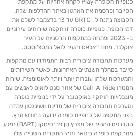
כנופיית הכופרה Play לקחה אחריות על מתקפת
הסייבר ופרסמה את הארגון באתר ההדלפות שלה.
הקבוצה נתנה ל- GRTC עד 13 בדצמבר לשלם את
דמי הכופר. כנופיית כופרה זו תקפה שירותים עירוניים
ב- 2023 ופתחה במתקפות הרסניות על העיר
אוקלנד, מחוז דאלאס והעיר לואל במסצ'וסטס.
מערכות תחבורה ציבורית רבות התמודדו עם מתקפות
סייבר במהלך השנתיים האחרונות, כאשר השירותים
והמערכות שלהן עוברות יותר ויותר לאוטומציה. שירות
המטרו Call-A-Ride של אזור סנט לואיס לאנשים עם
מוגבלויות הותקף באוקטובר על ידי כנופיית כופרה
ומערכת תחבורה ציבורית של מדינת וושינגטון עמדה
בפני מתקפה של כנופיית כופרה ידועה בחודש מרץ.
הטרנזיט המהיר של מפרץ סן פרנסיסקו (BART) נפגע
ממתקפת כופרה בינואר וזוהי התקרית השנייה שלו