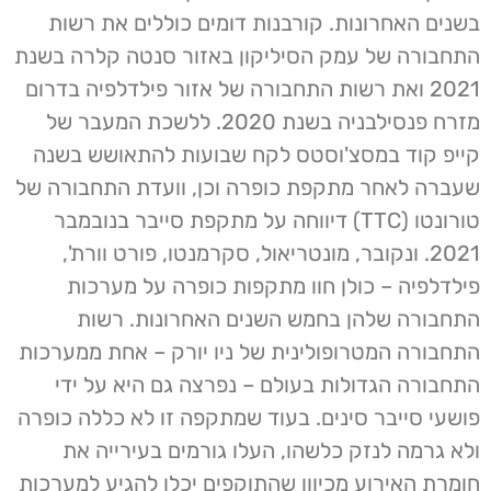
בשנים האחרונות. קורבנות דומים כוללים את רשות
התחבורה של עמק הסיליקון באזור סנטה קלרה בשנת
2021 ואת רשות התחבורה של אזור פילדלפיה בדרום
מזרח פנסילבניה בשנת 2020. ללשכת המעבר של
קייפ קוד במסצ'וסטס לקח שבועות להתאושש בשנה
שעברה לאחר מתקפת כופרה וכן, וועדת התחבורה של
טורונטו (TTC) דיווחה על מתקפת סייבר בנובמבר
2021. ונקובר, מונטריאול, סקרמנטו, פורט וורת',
פילדלפיה – כולן חוו מתקפות כופרה על מערכות
התחבורה שלהן בחמש השנים האחרונות. רשות
התחבורה המטרופולינית של ניו יורק – אחת ממערכות
התחבורה הגדולות בעולם – נפרצה גם היא על ידי
פושעי סייבר סינים. בעוד שמתקפה זו לא כללה כופרה
ולא גרמה לנזק כלשהו, העלו גורמים בעירייה את
חומרת האירוע מכיוון שהתוקפים יכלו להגיע למערכות