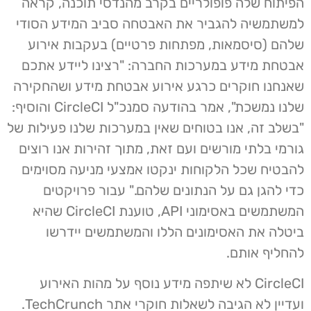
הפיתוח שלה פופולריים בקרב מהנדסי תוכנה, קראה
למשתמשיה להגביר את האבטחה סביב המידע הסודי
שלהם (סיסמאות, מפתחות פרטיים) בעקבות אירוע
אבטחת מידע במערכות החברה: "רצינו ליידע אתכם
שאנחנו חוקרים כרגע אירוע אבטחת מידע ושהחקירה
שלנו נמשכת", אמר בהודעה סמנכ"ל CircleCI והוסיף:
"בשלב זה, אנו בטוחים שאין במערכות שלנו פעילות של
גורמי בלתי מורשים ועם זאת, מתוך זהירות אנו רוצים
להבטיח שכל הלקוחות ינקטו אמצעי מניעה מסוימים
כדי להגן גם על הנתונים שלהם." עבור פרויקטים
המשתמשים באסימוני API, טוענת CircleCI שהיא
ביטלה את האסימונים הללו והמשתמשים יידרשו
להחליף אותם.
CircleCI לא שיתפה מידע נוסף על מהות האירוע
ועדיין לא הגיבה לשאלות חוקרי אתר TechCrunch.