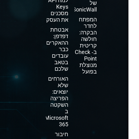
למה API
של
Keys
SonicWall
מסכנים
המפתח
את העסק
לחדר
אבטחת
הבקרה:
דפדפן:
חולשה
ההאקרים
קריטית
כבר
ב‑ Check
עובדים
Point
בטאב
מנוצלת
שלכם
בפועל
האורחים
שלא
יוצאים:
הפריצה
השקטה
ב
Microsoft
365
חיבור