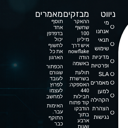
ניווט
מבזקים
מאמרים
ההאקר
תוסף
מי
שחשף
אחד
אנחנו
100
בדפדפן
תנאי
מיליון
יכול
איש דרך
לחשוף
שימוש
Snowflake
את כל
מדיניות
הודה
הארגון
באשמה
ופרטיות
הכפתור
תולעת
שגורם
SLA
בשרשרת
לעובד
מאמרים
האספקה:
לפרוץ
440
לעצמו
למען
חבילות
למחשב
הקהילה
קוד פתוח
האימות
הצהרת
הודבקו
עבר.
בתוך
נגישות
התוקף
ארבע
כבר
שעות