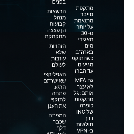
בפנים
מתקפת
הרשאות
סייבר
מנהל
מתואמת
קבועות
על יותר
הן פצצה
מ- 30
מתקתקת
תאגידי
מים
הזהויות
בארה"ב:
שלא
כשהתוקפים
עוזבות
מגיעים
לעולם
עד הברז
האפליקציה
גם MFA
שאישרתם
לא עצר
הרגע
אותם: גל
פתחה
מתקפות
לתוקף
כופרה
את הענן
של INC
המפתח
דרך
שכבר
חולשות
דלף:
ב- VPN