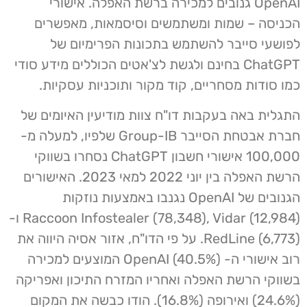
OpenAI גנובים למכירה ברשת האפלה. אישורי
הכניסה – שמות ומשתמשים וסיסמאות, מאפשרים
לפושעי סייבר להשתמש בתכונות הפרימיום של
ChatGPT בחינם ולגשת לצ'אטים הכוללים מידע סודי
כמו סודות מסחריים, קוד מקור ותוכניות עסקיות.
התגלית באה בעקבות דו"ח צוות מודיעין האיומים של
חברת אבטחת הסייבר Group-IB שלפיו, למעלה מ-
100,000 אישורי חשבון ChatGPT נסחרו בשווקי
הרשת האפלה בין יוני 2022 למאי 2023. האישורים
הגנובים של OpenAI נגנבו באמצעות נוזקות
Raccoon Infostealer (78,348), Vidar (12,984) ו-
RedLine (6,773). על פי הדו"ח, אזור אסיה היווה את
רוב אישורי ה- OpenAI (40.5%) המוצעים למכירה
בשווקי הרשת האפלה ואחריו המזרח התיכון ואפריקה
(24.6%) ואירופה (16.8%). הודו כבשה את המקום