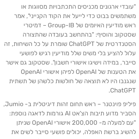
"עובדי ארגונים מכניסים התכתבויות מסווגות או
משתמשים בבוט כדי לייעל את הקוד הקנייני", אמר
ראש מודיעין האיומים של Group-IB – דמיטרי
שסטקוב והוסיף: "בהתחשב בעובדה שהתצורה
הסטנדרטית של ChatGPT שומרת על כל השיחות, זה
עלול להציע בלי משים שלל מודיעין רגיש לפושעי
סייבר, במידה וישיגו אישורי חשבון". שסטקוב גם אישר
את הטענות של OpenAI לפיהן אישורי OpenAI
שנגנבו היו לא תוצאה של חולשות כלשהן של תשתית
ChatGPT.
פיליפ פוינטנר – ראש תחום זהות דיגיטלית ב- Jumio,
הסביר מדוע תיבות הצ'אט AI גורמות לדאגה נוספת:
"עם למעלה מ- 200,000 אישורי OpenAI שניתן
להשיג ברשת האפלה, יכולים פושעי סייבר לשים את