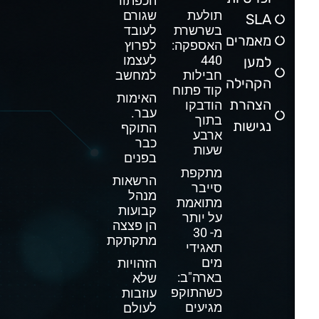
הכפתור
תולעת
שגורם
SLA
בשרשרת
לעובד
מאמרים
האספקה:
לפרוץ
440
לעצמו
למען
חבילות
למחשב
הקהילה
קוד פתוח
האימות
הצהרת
הודבקו
עבר.
בתוך
נגישות
התוקף
ארבע
כבר
שעות
בפנים
מתקפת
הרשאות
סייבר
מנהל
מתואמת
קבועות
על יותר
הן פצצה
מ- 30
מתקתקת
תאגידי
מים
הזהויות
בארה"ב:
שלא
כשהתוקפים
עוזבות
מגיעים
לעולם