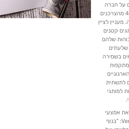
ומכים על חברה
שנפלה קורבן לדלף מידע בו נכללו הנתונים שלהם ו- 44% מהצרכנים
עניין לציין
תגים קטנים
בוהות שלהם
 שלעתים
ים בשמירה
 מתקפות
הארגוניים
ם לתשתית
זות למותגי
.
את אמצעי
אבטחת הסייבר שלהן, אמר קולין דוהרטי – מנכ"ל Vercara: "בנוף