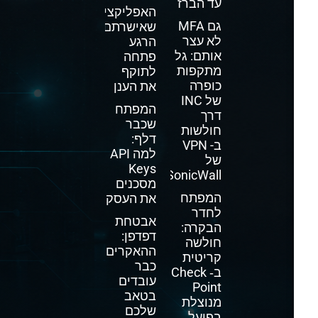
עד הברז
האפליקציה
גם MFA
שאישרתם
לא עצר
הרגע
אותם: גל
פתחה
מתקפות
לתוקף
כופרה
את הענן
של INC
המפתח
דרך
שכבר
חולשות
דלף:
ב- VPN
למה API
של
Keys
SonicWall
מסכנים
המפתח
את העסק
לחדר
אבטחת
הבקרה:
דפדפן:
חולשה
ההאקרים
קריטית
כבר
ב‑ Check
עובדים
Point
בטאב
מנוצלת
שלכם
בפועל