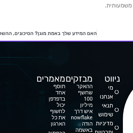
 משמעותית.
ניווט
מבזקים
מאמרים
ההאקר
תוסף
מי
שחשף
אחד
אנחנו
100
בדפדפן
תנאי
מיליון
יכול
איש דרך
לחשוף
שימוש
Snowflake
את כל
מדיניות
הודה
הארגון
באשמה
ופרטיות