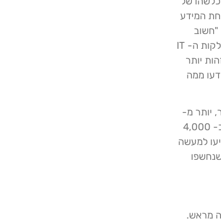
כלשהו של
חת המידע
 "חשוב
להפעיל מפגשי מודעות והדרכה קבועים לא רק עבור מחלקות ה- IT
הות יותר
 כולם ידעו ממה
 מתקפות סייבר, יותר מ-
60,000 מהן היו התקפות DDoS. לפי חברת Vercara, כ- 4,000
יעו למעשה
 עם 514 קורבנות שנחשפו
ה מראש.