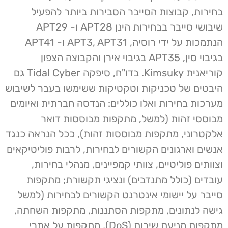
בחירות, קבוצות הסייבר הסבירות ביותר להפעיל
שיבושי סייבר בבחירות הינן APT28 ו- APT29
הנתמכות על ידי רוסיה, APT3, APT31 ו- APT41
בגיבוי סין, APT35 בגיבוי אירן והקבוצה הצפון
קוריאנית Kimsuky. בדו"ח, סיפקה Tidal Cyber גם
היבטים של טכניקות וטקטיקות ששימשו בעבר לשיבוש
מערכות בחירות ואלו כוללים: הנדסה חברתית ואיומים
מבוססי זהות (למשל, מתקפות מבוססות דואר
אלקטרוני, מתקפות מבוססות זהות), ככל הנראה כנגד
אנשים וארגונים הקשורים לבחירות, לרבות פוליטיקאים
וצוותים פוליטיים, צוותי קמפיינים, מנהלי בחירות,
עובדים (כולל מתנדבים) ונציגי תקשורת; מתקפות
סייבר על יישומי אינטרנט הקשורים לבחירות (למשל
גישה לנתונים, מתקפות הסתננות, מתקפות השחתה,
מתקפות מניעת שירות (DoS), מתקפות על אתרי