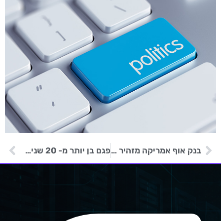
בנק אוף אמריקה מזהיר לקוחות מפני דלף מידע עקב מתקפת שרשרת אספקה
פגם בן יותר מ- 20 שנים במפרט DNSSEC עלול לפגוע ביכולת העיבוד של שרת DNS פגיע