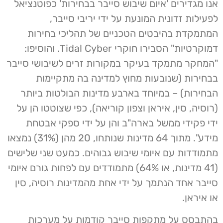
אנו מגדירים 'איום שיבוש סייבר בבחירות' כפוטנציאל
לפעילות זדונית המונעת על ידי יריבי סייבר,
המתמקדת בהיבטים הטכניים של תהליכי בחירות
דמוקרטיות" הסבירו חוקרי Tidal Cyber. והוסיפו:
"המחקר מתמקד בעיקר במקורות זרים לשיבושי סייבר
בבחירות (שנובעות מחוץ למדינה בה מתקיימות
הבחירות) – במיוחד בארבע מדינות הבולטות ביותר
(רוסיה, סין, איראן וצפון קוריאה), כפי שצוטטו הן על
ידי פקידי ממשל בארה"ב והן על ידי ספקי אבטחת
מידע". מתוך 64 מדינות שנותחו, 20 מהן (31%) נמצאו
מתמודדות עם איומי שיבוש גבוהים. כמעט שני שלישים
(41 מדינות, או 64%) מתמודדים עם לפחות גורם איומי
סייבר אחד הנתמך על ידי אחת מהמדינות רוסיה, סין
או איראן.
בהתבסס על מתקפות סייבר קודמות על מערכות