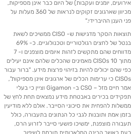
אירועים, יומנים ועקבות) של היום כבר אינן מספיקות,
מכיוון שארגונים זקוקים לנראות של 360 מעלות על
פני הענן ההיברידי."
תוצאות הסקר מדגישות ש- CISO ממשיכים לשאת
בנטל של לחצים רגולטוריים וטכנולוגיים. כ- 69% ​​
מדווחים שהם מתקשים לזהות איומים מוצפנים ו- 7
מתוך 10 CISOs מאמינים שהכלים שלהם אינם יעילים
כפי שהם יכולים להיות בזיהוי פרצות מידע. "ברור עבור
CISOs כי ערימות הכלים של ארגונים אינן מספיקות",
אמר חיים מזל – CSO ב- Gigamon וציין כי בעלי
תפקידים בכירים באבטחת מידע נמצאים תחת לחץ של
ממשלות להפחית את סיכוני הסייבר. אולם ללא מודיעין
בזמן אמת ותובנות לגבי כל הנתונים בתעבורה, כולל
תעבורה מוצפנת, ימשיכו פושעי סייבר לזרוע הרס,
כעת כאשר הבינה המלאכותית תורמת לשיפור