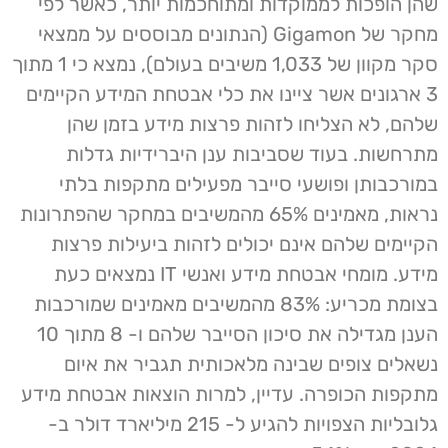
שהן הופכות לממוקדות ומתוחכמות יותר, כאשר לפי
מחקר של Gigamon (הנתונים מבוססים על ממצאי
סקר מקוון של 1,033 משיבים בעולם), נמצא כי 1 מתוך
3 ארגונים אשר ציינו את כלי אבטחת המידע הקיימים
שלהם, לא הצליחו לזהות פרצות מידע בזמן שהן
מתרחשות. בעוד שסביבות ענן היברידיות גדלות
במורכבותן ופושעי סייבר מפעילים מתקפות בלתי
נראות, מאמינים 65% מהמשיבים במחקר שהפתרונות
הקיימים שלהם אינם יכולים לזהות ביעילות פרצות
מידע. מומחי אבטחת מידע ואנשי IT נמצאים כעת
בצומת מכריע: 83% מהמשיבים מאמינים שמורכבות
הענן מגדילה את סיכון הסייבר שלהם ו- 8 מתוך 10
נשאלים צופים שבינה מלאכותית תגביר את איום
מתקפות הכופרה. עדיין, למרות הוצאות אבטחת מידע
גלובליות הצפויות להגיע ל- 215 מיליארד דולר ב-