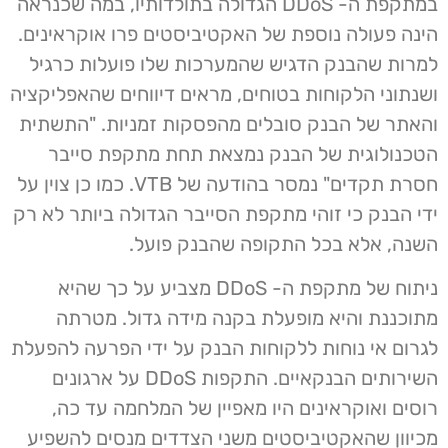
במתקפת ה- DDoS הגדולה בתולדותיו, במה שכנראה
הינה פעולה נוספת של האקטיביסטים פרו אוקראינים.
למרות שהבנק הדגיש שהמערכות שלו פועלות כרגיל
ושנתוני הלקוחות בטוחים, מראים דיווחים שהאפליקציה
והאתר של הבנק סובלים מהפסקות זמניות. "התשתית
הטכנולוגית של הבנק נמצאת תחת מתקפת סייבר
חסרת תקדים" נמסר בהודעה של VTB. כמו כן צוין על
ידי הבנק כי זוהי מתקפת הסייבר הגדולה ביותר לא רק
השנה, אלא בכל התקופה שהבנק פועל.
ניתוח של מתקפת ה- DDoS מצביע על כך שהיא
מתוכננת והיא מופעלת בקנה מידה גדול. מטרתה
לגרום אי נוחות ללקוחות הבנק על ידי הפרעה להפעלת
השירותים הבנקאיים. התקפות DDoS על ארגונים
רוסים ואוקראינים היו מאפיין של המלחמה עד כה,
מכיוון שהאקטיביסטים משני הצדדים מנסים להשפיע