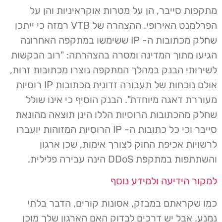
מתקפות סייבר, הן על מטרות אוקראיניות והן על
הפרלמנט האירופי. ההצהרה של VTB רמזה כי ייתכן
שחלק מכתובות ה- IP ששימשו במתקפה האחרונה
הגיעו מתוך המדינה ומסרה בהצהרתה: "רוב הבקשות
לשירותי הבנק במהלך המתקפה נוצרו מכתובות זרות,
אולם נוכחות של תעבורה זדונית מכתובות IP רוסיות
מעוררת דאגה מיוחדת". הבנק הוסיף כי אינו שולל
שחלק מהכתובות הרוסיות הללו הינן תוצאה מהונאת
סייבר וכי כל כתובות ה- IP הרוסיות המזוהות יועברו
לרשויות אכיפת החוק לצורך אימות, שכן ארגון
והשתתפות במתקפת DDoS הינה עבירה פלילית.
למקור הידיעה ולמידע נוסף
כמו שקראתם במבזק, אסונות קורים, הדבר בלתי
נמנע. אבל יש דרכים לבדוק האם הארגון שלך מוכן