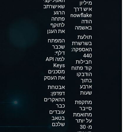
האפליקציה
מיליון
שאישרתם
איש דרך
הרגע
Snowflake
פתחה
הודה
לתוקף
באשמה
את הענן
תולעת
המפתח
בשרשרת
שכבר
האספקה:
דלף:
440
למה API
חבילות
Keys
קוד פתוח
מסכנים
הודבקו
את העסק
בתוך
ארבע
אבטחת
שעות
דפדפן:
ההאקרים
מתקפת
כבר
סייבר
עובדים
מתואמת
בטאב
על יותר
שלכם
מ- 30