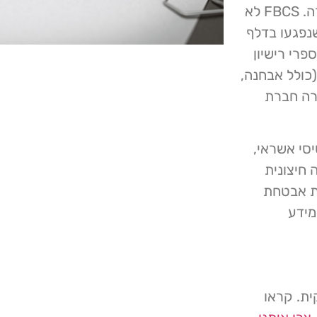
המחשוב של FBCS במהלך מתקפת סייבר", אמרה החברה. FBCS לא
נפגעו בדלף
פרי רישיון
(כולל אבחנה,
ירה חברת
טיסי אשראי,
חיצונית
את אבטחת
ף המידע
ית. קראו