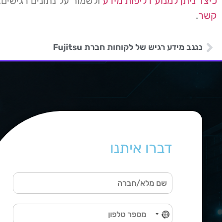
כיצד ניתן למנוע דליפות מידע
ולשמור על נתונים רגישים.
קשר
.
נגנב מידע רגיש של לקוחות חברת Fujitsu
דברו איתנו
ש
ם
מ
ט
ל
No country selected