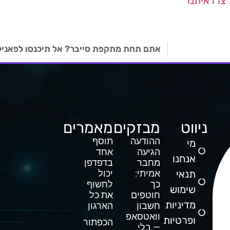
צרו איתנו
אתם תחת מתקפת סייבר? אל תיכנסו לפאניקה!
ניווט
מבזקים
מאמרים
ההודעה
תוסף
מי
הגיעה
אחד
אנחנו
מחבר
בדפדפן
תנאי
אמיתי:
יכול
כך
לחשוף
שימוש
חוטפים
את כל
מדיניות
חשבון
הארגון
וואטסאפ
ופרטיות
הכפתור
— בלי