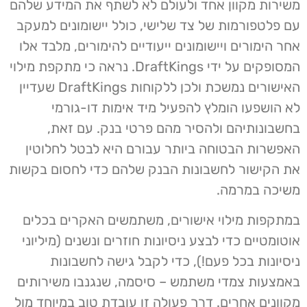
משירות מקוון אחד ולעולם לא לשתף את המידע שלהם
עם פלטפורמות של צד שלישי, כולל יישומונים למעקב
אחר הימורים ויישומונים ייעודיים להימורים, מלבד אלו
המסופקים על ידי DraftKings. נראה כי מתקפת מילוי
האישורים נמשכת ולכן ללקוחות DraftKings שעדיין
לא הושפעו הומלץ להפעיל מיד אימות דו-גורמי
בחשבונותיהם ולהסיר מהם פרטי בנק. עם זאת,
האפשרות הבטוחה ביותר עבורם היא לבטל לחלוטין
את הקישור לחשבונות הבנק שלהם כדי לחסום בקשות
משיכה במרמה.
במתקפות מילוי אישורים, משתמשים האקרים בכלים
אוטומטיים כדי לבצע ניסיונות חוזרים ונשנים (מיליוני
ניסיונות בכל פעם!), כדי לקבל גישה לחשבונות
באמצעות צמדי משתמש – סיסמה, שנגנבו משירותים
מקוונים אחרים. דרך פעולה זו עובדת טוב במיוחד מול