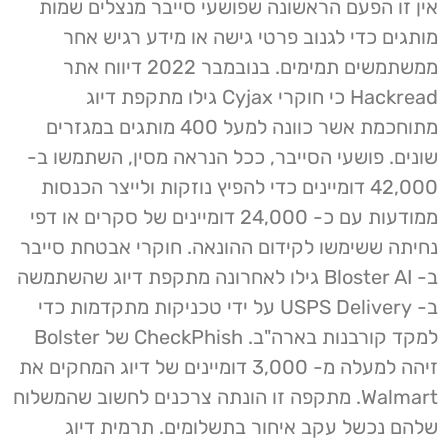
אין זו הפעם הראשונה שפושעי סייבר מנצלים שמות
מותגים כדי לגנוב פרטי גישה או מידע רגיש אחר
ממשתמשים תמימים. בנובמבר 2022 דיווח אתר
Hackread כי חוקרי Cyjax גילו מתקפת דיוג
מתוחכמת אשר כוונה למעל 400 מותגים במגזרים
שונים. פושעי הסייבר, ככל הנראה מסין, השתמשו ב-
42,000 דומיינים כדי להפיץ נוזקות ולייצר הכנסות
ממודעות עם כ- 24,000 דומיינים של סקרים או דפי
נחיתה ששימשו לקידום ההונאה. חוקרי אבטחת סייבר
ב- Bloster AI גילו לאחרונה מתקפת דיוג שהשתמשה
ב- USPS Delivery על ידי טכניקות מתקדמות כדי
למקד קורבנות בארה"ב. CheckPhish של Bolster
זיהה למעלה מ- 3,000 דומיינים של דיוג המחקים את
Walmart. מתקפה זו הונתה צרכנים לחשוב שהמשלוח
שלהם נכשל עקב איחור בתשלומים. תרמית דיוג