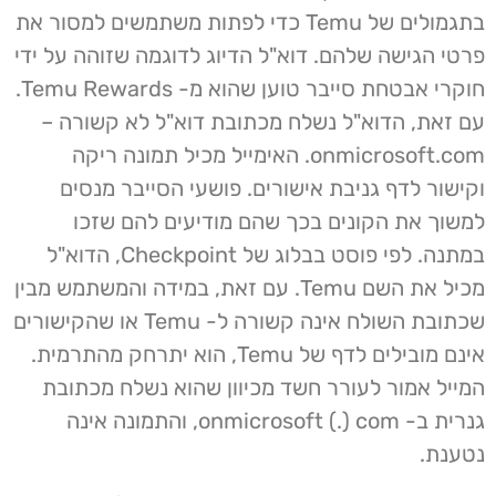
בתגמולים של Temu כדי לפתות משתמשים למסור את
פרטי הגישה שלהם. דוא"ל הדיוג לדוגמה שזוהה על ידי
חוקרי אבטחת סייבר טוען שהוא מ- Temu Rewards.
עם זאת, הדוא"ל נשלח מכתובת דוא"ל לא קשורה –
onmicrosoft.com. האימייל מכיל תמונה ריקה
וקישור לדף גניבת אישורים. פושעי הסייבר מנסים
למשוך את הקונים בכך שהם מודיעים להם שזכו
במתנה. לפי פוסט בבלוג של Checkpoint, הדוא"ל
מכיל את השם Temu. עם זאת, במידה והמשתמש מבין
שכתובת השולח אינה קשורה ל- Temu או שהקישורים
אינם מובילים לדף של Temu, הוא יתרחק מהתרמית.
המייל אמור לעורר חשד מכיוון שהוא נשלח מכתובת
גנרית ב- onmicrosoft (.) com, והתמונה אינה
נטענת.