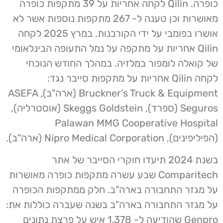
כופרה. Qilin לקחה אחריות על 39 מתקפות כופרה
מאושרות וכן טענה ל- 267 מתקפות נוספות אשר לא
אושרו בפומבי על ידי הקורבנות. במרץ 2025 לקחה
Qilin אחריות על מתקפה על נמל התעופה הבינלאומי
של קואלה לומפור במלזיה. במהלך החודש הנוכחי
לקחה Qilin אחריות על מתקפות סייבר נגד:
Bruckner’s Truck & Equipment (ארה"ב), ASEFA
Seguros (ספרד), Skeggs Goldstein (אוסטרליה),
Palawan MMG Cooperative Hospital
(הפיליפינים), Nipro Medical Corporation (ארה"ב).
בשנת 2024 תיעדו חוקרי הסייבר של אתר
Comparitech שבע עשרה מתקפות כופרה מאושרות
על מגזר התחבורה בארה"ב. חלק ממתקפות הכופרה
על מגזר התחבורה בארה"ב בשנה שעברה כוללות את:
Genpro שהודיעה ל- 1,378 איש על פרצת נתונים