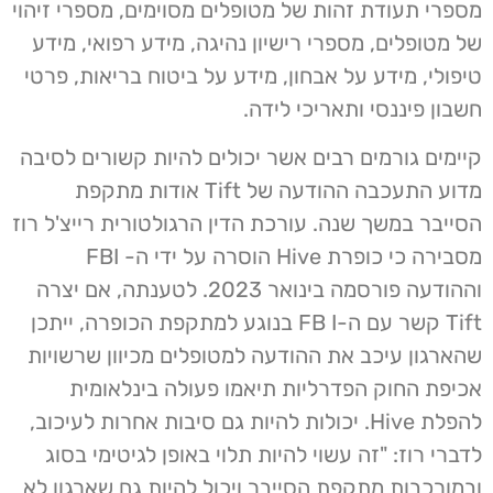
מספרי תעודת זהות של מטופלים מסוימים, מספרי זיהוי
של מטופלים, מספרי רישיון נהיגה, מידע רפואי, מידע
טיפולי, מידע על אבחון, מידע על ביטוח בריאות, פרטי
חשבון פיננסי ותאריכי לידה.
קיימים גורמים רבים אשר יכולים להיות קשורים לסיבה
מדוע התעכבה ההודעה של Tift אודות מתקפת
הסייבר במשך שנה. עורכת הדין הרגולטורית רייצ'ל רוז
מסבירה כי כופרת Hive הוסרה על ידי ה- FBI
וההודעה פורסמה בינואר 2023. לטענתה, אם יצרה
Tift קשר עם ה-FB I בנוגע למתקפת הכופרה, ייתכן
שהארגון עיכב את ההודעה למטופלים מכיוון שרשויות
אכיפת החוק הפדרליות תיאמו פעולה בינלאומית
להפלת Hive. יכולות להיות גם סיבות אחרות לעיכוב,
לדברי רוז: "זה עשוי להיות תלוי באופן לגיטימי בסוג
ובמורכבות מתקפת הסייבר ויכול להיות גם שארגון לא