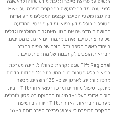
אנשים על פריצת סייבר וגניבת מידע שזוהו לראשונה
לפני שנה. מדובר למעשה במתקפת כופרה של Hive
בה גנבו פושעי הסייבר קבצים המכילים מידע אודות
מטופלים כולל מידע רפואי ומידע פיננסי. ההודעה
המושהית מדגישה את מגוון האתגרים ההולכים וגדלים
של פריצות סייבר איתם מתמודדים ארגונים מסוימים,
בייחוד כאשר מספר גדל והולך של גופים במגזר
הבריאות הופכים לקורבנות של מתקפות סייבר.
Tift Regional שגם נקראת סאות'וול, הינה מערכת
בריאות ללא מטרות רווח המשרתת 12 מחוזות בדרום
מרכז ג'ורג'יה. לארגון יש כ- 135 רופאים, מספר
מיתקני טיפול מיוחדים ומרכז רפואי אזורי Tift – בית
חולים אזורי בעל 181 מיטות הממוקם בטיפטון ג'ורג'יה.
מערכת הבריאות האזורית Tift דיווחה בחשיפת
מתקפת הכופרה כי אירוע פריצת סייבר זוהה ב- 16