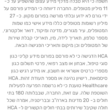
חשפה כי היא סבלה מדלף מידע עצום שהשפיע על כ-
11 מיליון מטופלים. החברה דיווחה כי המידע פורסם על
ידי גורם לא ידוע ובלתי מורשה בפורום מקוון. כ- 27
מיליון רשומות מטופלים כללו מידע אישי כמו שמות
המטופלים, עיר מגורים, מדינה ומיקוד, דואר אלקטרוני,
מספר טלפון, תאריך לידה, מין, תאריכי קבלת שירות
של המטופלים וכן מיקום ותאריכי הפגישה הבאה.
HCA הדגישה כי לא פורסם בפורום מידע קליני כגון
סוגי טיפול, אבחון או מצב רפואי, פרטי תשלום כגון
מספרי כרטיס אשראי או חשבון, או מידע רגיש כגון
סיסמאות, רישיון נהיגה או מספר תעודת זהות. HCA
Healthcare טוענת כי לא נרשמה הפרעה לפעילות
השוטפת שלה. עם זאת, החברה, שבבלותה 180 בתי
חולים ב- 20 מדינות בארה"ב ובבריטניה, אמרה שכל
חולה שקיבל שירותים בבתי חולים הקשורים ל- HCA