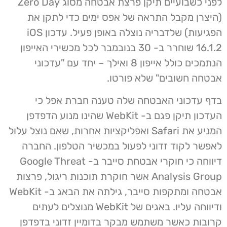
לפני כשבועיים תיקן פרצת אבטחה מסוג Zero Day
(היצרן מקבל התראה של אפס ימים כדי לתקן את
הפגיעות) שלדבריה נוצלה באופן פעיל. עדכון iOS
16.1.2 שוחרר ב- 30 בנובמבר לכל מכשירי האייפון
הנתמכים כולל אייפון 8 ואילך – יחד עם "עדכוני
אבטחה חשובים" שלא פורטו.
בדף עדכוני האבטחה שלה טענה חברת אפל כי
העדכון תיקן פגם ב- WebKit שהינו מנוע הדפדפן
המניע את Safari ואפליקציות אחרות, שאם נוצל עלול
לאפשר לקוד זדוני לפעול במכשיר הטלפון. החברה
דיווחה כי חוקרי אבטחת סייבר ב- Google Threat
Analysis Group אשר חוקרת תוכנות ריגול, פרצות
אבטחה ומתקפות סייבר, גילתה את הבאג ב- WebKit
ודיווחה עליו. באגים של WebKit מנוצלים לעתים
קרובות כאשר משתמש מבקר בדומיין זדוני בדפדפן