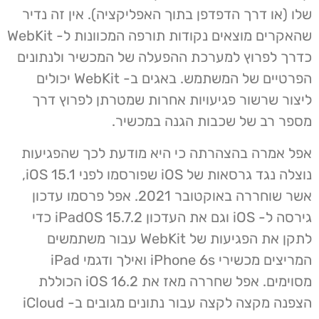
שלו (או דרך הדפדפן בתוך האפליקציה). אין זה נדיר
שהאקרים מוצאים נקודות תורפה המכוונות ל- WebKit
כדרך לפרוץ למערכת ההפעלה של המכשיר ולנתונים
הפרטיים של המשתמש. באגים ב- WebKit יכולים
ליצור שרשור פגיעויות אחרות שמטרתן לפרוץ דרך
מספר רב של שכבות הגנה במכשיר.
אפל אמרה בהצהרתה כי היא מודעת לכך שהפגיעות
נוצלה נגד גרסאות של iOS שפורסמו לפני iOS 15.1,
אשר שוחררה באוקטובר 2021. אפל פרסמו עדכון
גירסה ל- iOS וגם את העדכון iPadOS 15.7.2 כדי
לתקן את הפגיעות של WebKit עבור משתמשים
המריצים מכשירי iPhone 6s ואילך ודגמי iPad
מסוימים. אפל שחררה מאז את iOS 16.2 הכוללת
הצפנה מקצה לקצה עבור נתונים מגובים ב- iCloud