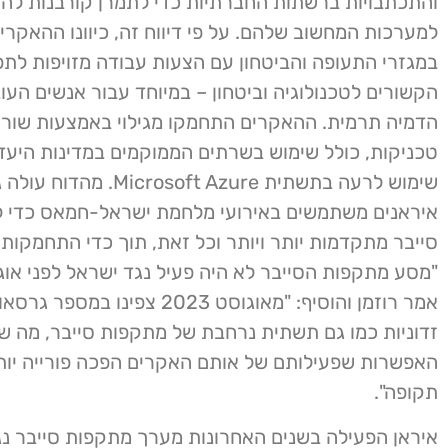
והתכתבויות ברשתות החברתיות כדי לתמרן קורבנות להו
למערכות המחשוב שלהם. על פי דיווח זה, כיוונו ההאקרי
במגזרי התעופה והביטחון עם הצעות עבודה מזויפות לתפ
הקשורים לטכנולוגיה וביטחון – במיוחד עבור אנשים העו
הדמיה תרמית. ההאקרים התחמקו מגילוי באמצעות שור
טכניקות, כולל שימוש בשרתים הממוקמים במדינות היעד 
שימוש לרעה בתשתית rosoft Azure
איראנים משתמשים באירועי מלחמת ישראל-חמאס כדי 
סייבר מתקדמות יותר ויותר וכל זאת, תוך כדי התחמקות מגי
אמר רוזמן והוסיף: "מאוגוסט 2023 צפינו
זדוניות כמו גם תשתית נרחבת של מתקפות סייבר, מה ש
האפשרות שפעילותם של אותם האקרים הפכה פורייה יות
תקופה".
איראן הפעילה בשנים האחרונות מערך מתקפות סייבר נג