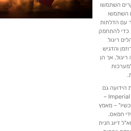
Information Securi כי האקרים השתמשו
ם השתמשו
Microsoft  כדי לתקשר עם הדלתות
 כדי להתחמק
לים ריגול
זמן והדגיש
יגול, אך הן
למערכות
.
 הידועה גם
בשם TortoiseShell, Crimson Sandstorm ו- Imperial Kitten –
שיו" – מאמץ
די חמאס.
"ל דיוג חנית