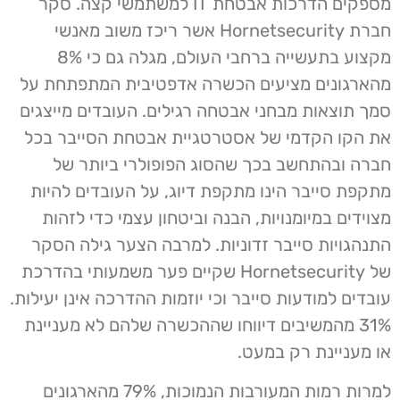
מספקים הדרכות אבטחת IT למשתמשי קצה. סקר
חברת Hornetsecurity אשר ריכז משוב מאנשי
מקצוע בתעשייה ברחבי העולם, מגלה גם כי 8%
מהארגונים מציעים הכשרה אדפטיבית המתפתחת על
סמך תוצאות מבחני אבטחה רגילים. העובדים מייצגים
את הקו הקדמי של אסטרטגיית אבטחת הסייבר בכל
חברה ובהתחשב בכך שהסוג הפופולרי ביותר של
מתקפת סייבר הינו מתקפת דיוג, על העובדים להיות
מצוידים במיומנויות, הבנה וביטחון עצמי כדי לזהות
התנהגויות סייבר זדוניות. למרבה הצער גילה הסקר
של Hornetsecurity שקיים פער משמעותי בהדרכת
עובדים למודעות סייבר וכי יוזמות ההדרכה אינן יעילות.
31% מהמשיבים דיווחו שההכשרה שלהם לא מעניינת
או מעניינת רק במעט.
למרות רמות המעורבות הנמוכות, 79% מהארגונים