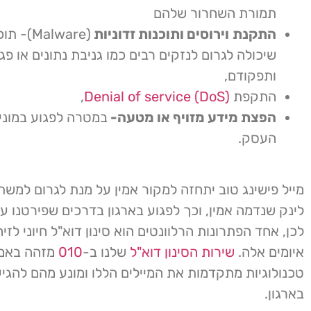
תמורת השחרור שלהם
התקנת
וירוסים ותוכנות זדוניות
(Malware)
שיכולה לגרום לנזקים רבים כמו גניבת נתונים או פ
ותפקודם,
התקפת
Denial of service (DoS)
,
הפצת מידע מזויף או מטעה-
במטרה לפגוע במוניט
העסק.
מייל פישינג טוב יתחזה למקור אמין על מנת לגרום למש
לינק שנדמה אמין, וכך לפגוע בארגון בדרכים שפירטנו ע
לכן, אחד הפתרונות הרלוונטים הוא סינון דוא"ל חיוני לזיה
איומים אלה.
שירות הסינון דוא"ל
שלנו ב-
010
מזהה באמ
טכנולוגיות מתקדמות את המיילים הללו ומונע מהם להג
בארגון.