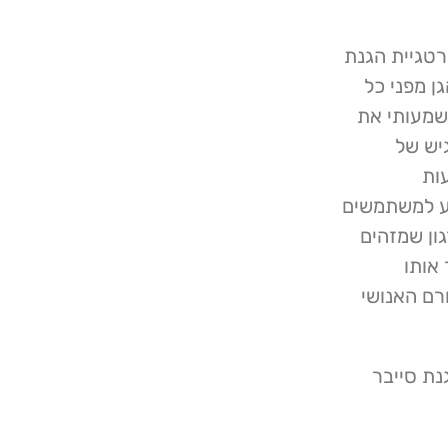
רטגיית הגנת
ן מפני כל
משמעותי את
יש של
צעות
יע למשתמשים
ון שמזהים
אותו
ורם האנושי
נת סייבר