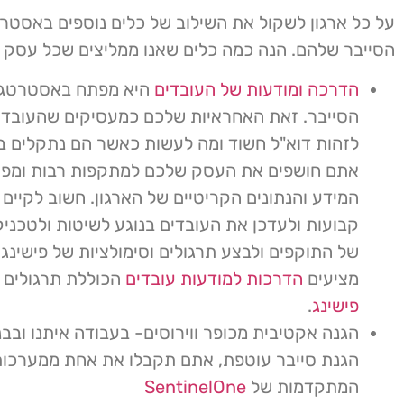
על כל ארגון לשקול את השילוב של כלים נוספים באסטר
הסייבר שלהם. הנה כמה כלים שאנו ממליצים שכל עסק י
הדרכה ומודעות של העובדים
היא מפתח באסטרטגי
הסייבר. זאת האחראיות שלכם כמעסיקים שהעובדים
לזהות דוא"ל חשוד ומה לעשות כאשר הם נתקלים 
אתם חושפים את העסק שלכם למתקפות רבות ומפק
המידע והנתונים הקריטיים של הארגון. חשוב לקיים
קבועות ולעדכן את העובדים בנוגע לשיטות ולטכני
של התוקפים ולבצע תרגולים וסימולציות של פישינג.
מציעים
הדרכות למודעות עובדים
הכוללת תרגולים
פישינג
.
הגנה אקטיבית מכופר ווירוסים- בעבודה איתנו ובב
הגנת סייבר עוטפת, אתם תקבלו את אחת ממערכות 
המתקדמות של
SentinelOne