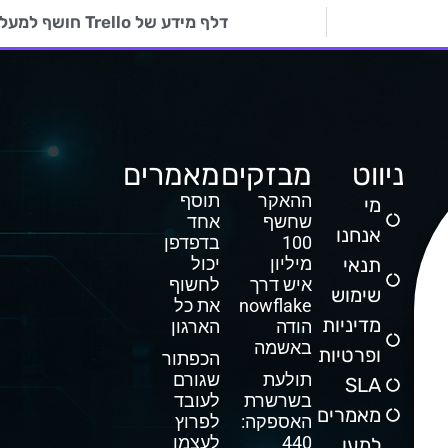
דלף מידע של Trello חושף למעלה מ- 15 מיליון כתובות דוא"ל
ניווט
מבזקים
מאמרים
ההאקר
תוסף
מי
שחשף
אחד
אנחנו
100
בדפדפן
תנאי
מיליון
יכול
איש דרך
לחשוף
שימוש
Snowflake
את כל
מדיניות
הודה
הארגון
באשמה
ופרטיות
הכפתור
תולעת
שגורם
SLA
בשרשרת
לעובד
מאמרים
האספקה:
לפרוץ
440
לעצמו
למען