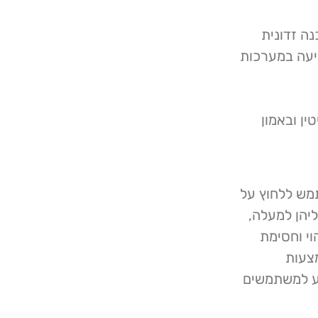
- תוכנה זדונית
גיעה במערכות
ין ובאמון
תמש ללחוץ על
ליהן למעלה,
וי וחסימת
צעות
יע למשתמשים