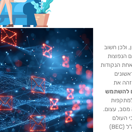
, ולכן חשוב
 הנפוצות
אחת הנקודות
אשונים
זהה את
 להשתמש
למתקפות
 מסב, עצום.
ברחבי העולם
במהלך שלוש השנים האחרונות רק בעקבות פרצות לדוא"ל (BEC)