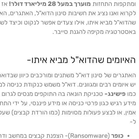
ומתקפות התחזות
מוערך במעל 28 מיליארד דולר!
אז 
לקרוא ואנו נציג את חשיבות סינון הדוא"ל, האתגרים, האי
שהדוא"ל מביא איתו, אילו צעדים אפשר לנקוט וכיצד לשלב
באסטרטגיה מקיפה להגנת סייבר.
האיומים שהדוא"ל מביא איתו-
האתגרים של סינון דוא"ל משתנים ומורכבים כיוון שבדוא
יש איומים רבים ומגוונים. דוא"ל משמש כנקודת כניסה ל
כמו
פישינג-
טכניקת הונאה בה התוקפים מנסים לגרום ל
מידע רגיש כגון פרטי כניסה או מידע פיננסי, על ידי התח
אמין, או לבצע פעולות מסוימות (כמו הורדת קבצים) שעלו
ל-
כופר
(Ransomware)- הצפנת קבצים במחשב 