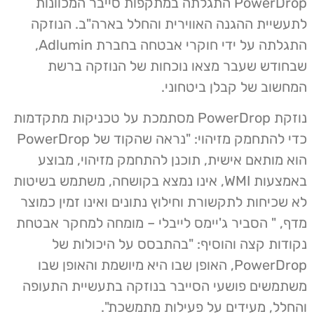
PowerDrop התגלתה במתקפות סייבר המכוונות
לתעשיית ההגנה האווירית והחלל בארה"ב. הנוזקה
התגלתה על ידי חוקרי אבטחה בחברת Adlumin,
שבחודש שעבר מצאו נוכחות של הנוזקה ברשת
המחשוב של קבלן ביטחוני.
נוזקת PowerDrop מסתמכת על טכניקות מתקדמות
כדי להתחמק מזיהוי: "נראה שהקוד של PowerDrop
הוא מותאם אישית, תוכנן להתחמק מזיהוי, מבוצע
באמצעות WMI, אינו נמצא בקושחה, משתמש בשיטות
לא שכיחות לתקשורת וחילוץ נתונים ואינו זמין כמוצר
מדף, " הסביר ג'יימס לייבלי – מומחה למחקר אבטחת
נקודות קצה והוסיף: "בהתבסס על היכולות של
PowerDrop, האופן שבו היא מיושמת והאופן שבו
משתמשים פושעי הסייבר בנוזקה בתעשיית התעופה
והחלל, מעידים על פעילות מתמשכת".