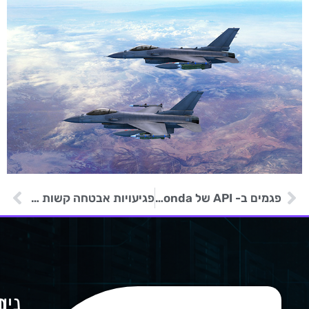
פגמים ב- API של Honda חושפים מידע לקוחות, סוחרים ומסמכים פנימיים
פגיעויות אבטחה קשות באתר NASA
ניו
מ