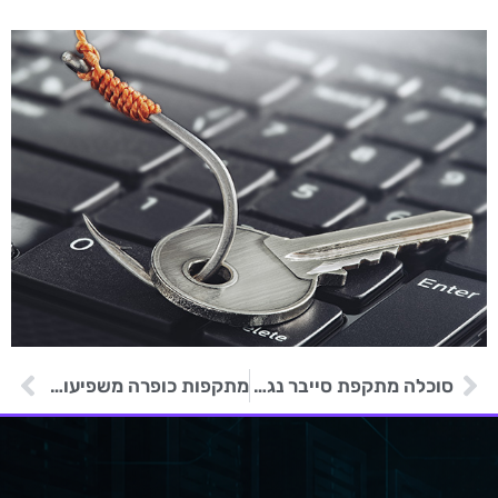
סוכלה מתקפת סייבר נגד ספריית הקונגרס בוושינגטון
מתקפות כופרה משפיעות על 20% מהנתונים הרגישים בארגוני הבריאות