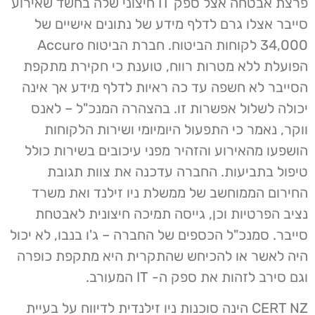
פרצת אבטחה אצל ספק IT חיצוני שלה בחשד שאירוע
סייבר אצלו גרם לדלף מידע של נתונים אישיים של
34,000 לקוחות הביטוח. חברת הביטוח Accuro
הפועלת ללא מטרות רווח, טוענת כי חקירת מתקפת
הסייבר לא חשפה עד כה ראיות לדלף מידע אך אינה
יכולה לשלול אפשרות זו. בהצהרה המנכ"ל – לאנס
ווקר, נאמר כי התפעול היומיומי ושירות הלקוחות
הושפעו מהאירוע והזהיר מפני עיכובים בשירות כולל
טיפול בתביעות. החברה עדכנה את צוות תגובת
החירום הממוחשב של ממשלת ניו זילנד ואת משרד
נציב הפרטיות וכן, גייסה תמיכה חיצונית לאבטחת
סייבר. סמנכ"ל הכספים של החברה – ג'ו בנבו, לא יכול
היה לאשר או להכיחש שהתקרית היא מתקפת כופרה
וגם סירב לזהות את ספק ה- IT המעורב.
CERT NZ הינה סוכנות ניו זילנדית לדיווח על בעיית