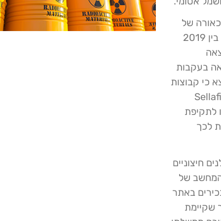
שמל אטומי.
לכאורה של
אבטחת טכנולוגיית מידע במהלך תקופה של ארבע שנים בין 2019
וצאה
אה בעקבות
 נמצא כי קבוצות
ן חדרו לרשתות המחשבים של Sellafield
ו לתקיפת
שאין לה ראיות לכך
ם חיצוניים
 המחשב של
 לבכירים באתר
דו"ח משנת 2012, שהזהיר שקיימת