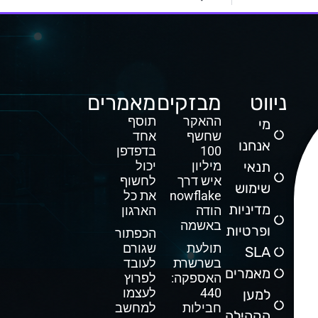
ניווט
מבזקים
מאמרים
ההאקר
תוסף
מי
שחשף
אחד
אנחנו
100
בדפדפן
תנאי
מיליון
יכול
איש דרך
לחשוף
שימוש
Snowflake
את כל
מדיניות
הודה
הארגון
באשמה
ופרטיות
הכפתור
תולעת
שגורם
SLA
בשרשרת
לעובד
מאמרים
האספקה:
לפרוץ
440
לעצמו
למען
חבילות
למחשב
הקהילה