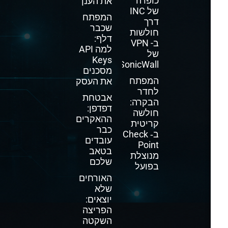
כופרה
את הענן
של INC
המפתח
דרך
שכבר
חולשות
דלף:
ב- VPN
למה API
של
Keys
SonicWall
מסכנים
המפתח
את העסק
לחדר
אבטחת
הבקרה:
דפדפן:
חולשה
ההאקרים
קריטית
כבר
ב‑ Check
עובדים
Point
בטאב
מנוצלת
שלכם
בפועל
האורחים
שלא
יוצאים:
הפריצה
השקטה