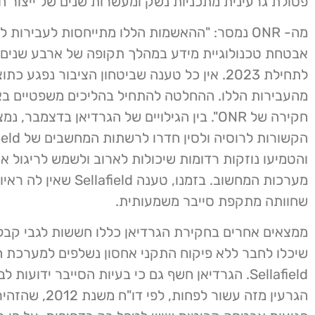
פסולת גרעינית מתכניות נשק ומעשרות שנים של ייצור ח
מה- ONR נמסר: "ההאשמות הללו מתייחסות לעבירות 
לתחילת 2023. אין כל טענה שביטחון הציבור נפגע כת
מהעבירות הללו. ההחלטה להתחיל בהליכים משפטיים ב
חקירה של ONR". בין הגילויים של הגרדיאן בדצמבר,
הקשורות לרוסיה ולסי
והטמיעו נוזקות רדומות שיכולות לארוב ולשמש לריגול א
מערכות המחשוב. בזמנו, טענה Sellafield 
שחוותה מתקפת סייבר משמעותית.
ממצאים אחרים בחקירת הגרדיאן כללו חששות לגבי קבלני
שיכלו לחבר ללא פיקוח התקני אחסון נשלפים למערכת
Sellafield. הגרדיאן חשף גם כי בעיות הסייבר ידועות
הגרעין מזה עשור לפחות, לפי 