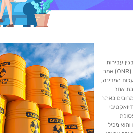
עמוד לדין בגין עבירות
של אבטחת טכנולוגיית מידע. המשרד לרגולציה גרעינית (ONR) אמר
יע לחברת הגרעין Cumbrian שבבעלות המדינה,
בת אחר
מרובים באתר
יואקטיבי
Sella. באתר הפסולת
והוא מכיל