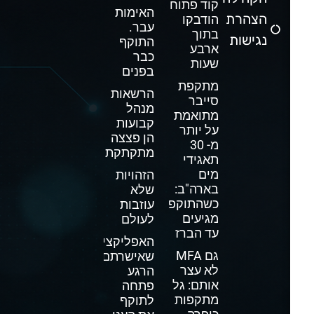
קוד פתוח
האימות
הצהרת
הודבקו
עבר.
בתוך
נגישות
התוקף
ארבע
כבר
שעות
בפנים
מתקפת
הרשאות
סייבר
מנהל
מתואמת
קבועות
על יותר
הן פצצה
מ- 30
מתקתקת
תאגידי
מים
הזהויות
בארה"ב:
שלא
כשהתוקפים
עוזבות
מגיעים
לעולם
עד הברז
האפליקציה
גם MFA
שאישרתם
לא עצר
הרגע
אותם: גל
פתחה
מתקפות
לתוקף