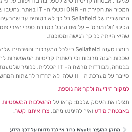
פגיעות אבטחה קריטית שיש לטפל בה בדחיפות. על פי ג
המכיר את חקירת ה- ONR וכשלי ה- IT באתר, 
המחשבים של Sellafield כל כך לא בטוחים עד ש
הכינוי 'וולדמורט' – על שם הנבל בסדרת ספרי הארי פוטר,
שהיא הייתה כל כך רגישה ומסוכנת.
בזמנו טענה Sellafield כי לכל המערכות והשרתים 
שכבות הגנה מרובות וכי רשתות קריטיות המאפשרות לה
בבטחה, מבודדות מרשת ה- IT הכללית. כלומ
סייבר על מערכת ה- IT שלה לא תחדור לרשתות המחשוב הקריטיות.
למקור הידיעה ולקריאה נוספת
תצילו את העסק שלכם: קראו על
ההשלכות המשפטיות ש
באבטחת מידע
ואיך להימנע מהם.
צרו איתנו קשר
.
מתקן המעצר Wyatt ברוד איילנד מדווח על דלף מידע