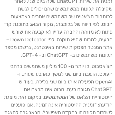
זמנית את שירות ChatGPT שלה ביום שני, לאחר
שקיבלה תלונות ממשתמשים שהם יכולים לגשת
לכותרות הצ'אטים של משתמשים אחרים באמצעות
הבוט. לפי דיווח של בלומברג, מקור הבאג בתוכנת קוד
פתוח לא מזוהה והחברה עדיין לא קבעה את שורש
הבעיה, למרות שהיא תוקנה. לפי Down Detector –
אתר המנטר הפסקות שירות באינטרנט, נרשמו מספר
תלונות משתמשים ב- ChatGPT וב- GPT-4.
הצ'אטבוט, לו יותר מ- 100 מיליון משתמשים ברחבי
העולם, הושבת ביום שני למשך כארבע שעות, ו-
OpenAI הפעילה אותו ביום שני בלילה. בעוד ש-
ChatGPT מגובה כעת, הבוט אינו מראה את
היסטוריית הצ'אט של המשתמשים, במקום זאת מוצגת
הודעה: "זמנית ההיסטוריה אינה זמינה. אנו פועלים
לשחזור תכונה זו בהקדם האפשרי". הבאג גרם להצגת