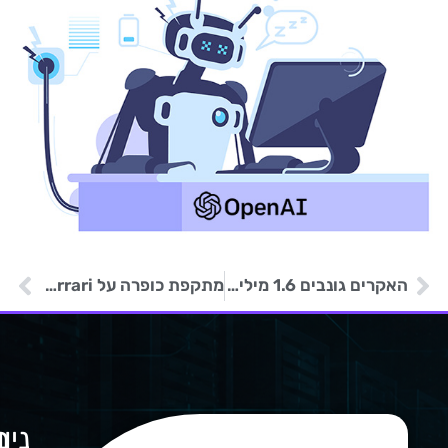
האקרים גונבים 1.6 מיליון דולר במטבעות קריפטו מכספומטים
מתקפת כופרה על Ferrari לאחר פריצה למערכות ה- IT שלה
ניו
מ