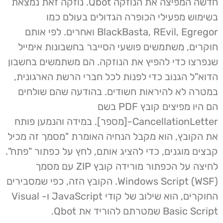
חדשה המפיצה את הנוזקה Qbot. נוזקה זאת נמצאת
בשימוש מפעילי הכופרה הגדולים בעולם כמו
BlackBasta, REvil, Egregor ואחרים. לפי אותם
חוקרים, משתמשים פושעי הסייבר בחשבונות אימייל
שנפרצו כדי להפיץ את הנוזקה. הם משתמשים בחשבון
הדוא"ל הגנוב כדי לפנות לכל חברי הרשת הארגונית,
במטרה לא להיראות חשודים. בהודעה שהם שולחים
הם היו מפיצים קובץ PDF בשם
CancellationLetter-[מספר]. במידה והנמען פותח
את הקובץ, הוא מקבל הנחיה האומרת "מסמך זה מכיל
קבצים מוגנים, כדי להציג אותם, לחץ על כפתור "פתח".
לחיצה על הכפתור מורידה קובץ ZIP עם מסמך
Windows Script (WSF). הקובץ הזה, כפי שמסבירים
החוקרים, הוא שילוב של קודי JavaScript ו- Visual
Basic Script שמטרתם להוריד את Qbot.