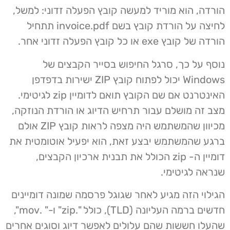
הורדה, הוא מוריד למעשה קובץ הפעלה זדוני: למשל,
לחיצה על הורדת קובץ בשם invoice.pdf תתחיל
הורדה של קובץ exe או כל קובץ הפעלה זדוני אחר.
נוסף על כך, סרגל החיפוש בסייר הקבצים של
Windows יכול לפתוח קובץ ZIP ישירות בדפדפן
האינטרנט אם שם הקובץ תואם לדומיין zip לגיטימי.
מצב זה מושלם עבור תרחיש הדיוג או הורדת הנוזקה,
מכיוון שהמשתמש היה מצפה לראות קובץ ZIP אולם
ברגע שהמשתמש יבצע זאת, הוא יפעיל אוטומטית את
דומיין ה- zip הכולל את תבנית ארכיון הקבצים,
שנראה לגיטימי.
הגילוי הזה מגיע לאחר שגוגל פרסמה שמונה דומיינים
חדשים ברמה העליונה (TLD), כולל ".zip" ו-" .mov",
שהעלו חששות שהם עלולים לאפשר דיוג וסוגים אחרים