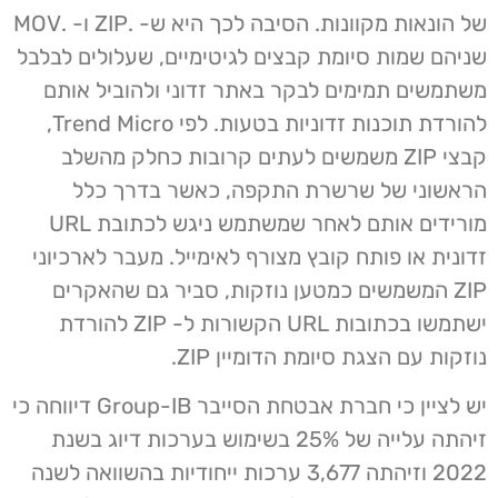
של הונאות מקוונות. הסיבה לכך היא ש- .ZIP ו- .MOV
שניהם שמות סיומת קבצים לגיטימיים, שעלולים לבלבל
משתמשים תמימים לבקר באתר זדוני ולהוביל אותם
להורדת תוכנות זדוניות בטעות. לפי Trend Micro,
קבצי ZIP משמשים לעתים קרובות כחלק מהשלב
הראשוני של שרשרת התקפה, כאשר בדרך כלל
מורידים אותם לאחר שמשתמש ניגש לכתובת URL
זדונית או פותח קובץ מצורף לאימייל. מעבר לארכיוני
ZIP המשמשים כמטען נוזקות, סביר גם שהאקרים
ישתמשו בכתובות URL הקשורות ל- ZIP להורדת
נוזקות עם הצגת סיומת הדומיין ZIP.
יש לציין כי חברת אבטחת הסייבר Group-IB דיווחה כי
זיהתה עלייה של 25% בשימוש בערכות דיוג בשנת
2022 וזיהתה 3,677 ערכות ייחודיות בהשוואה לשנה