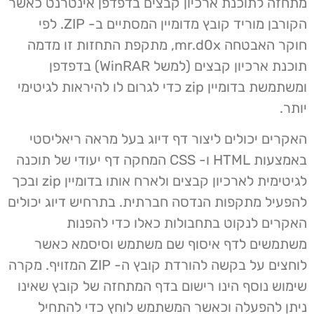
מתחזה לתוכנת ארכיון קבצים בדפדפן אינטרנט כאשר
הקורבן מוריד קובץ מדומיין המסתיים ב- ZIP. לפי
חוקר האבטחה mr.d0x, מתקפת התחזות זו מדמה
תוכנת ארכיון קבצים (למשל WinRAR) בדפדפן
ומשתמשת בדומיין zip כדי לגרום לו להיראות לגיטימי
יותר.
האקרים יכולים ליצור דף דיוג בעל מראה ריאליסטי
באמצעות HTML ו- CSS המחקה דף יעודי של תוכנה
לגיטימית לארכיון קבצים ולארח אותו בדומיין zip ובכך
להפעיל מתקפות הנדסה חברתית. בתרחיש דיוג יכולים
האקרים לנקוט בתחבולות כאלו כדי להפנות
משתמשים לדף איסוף שם משתמש וסיסמא כאשר
לוחצים על בקשה להורדת קובץ ה- ZIP המזויף. מקרה
שימוש נוסף הינו רישום בדף המתחזה של קובץ שאינו
ניתן להפעלה וכאשר המשתמש לוחץ כדי להתחיל