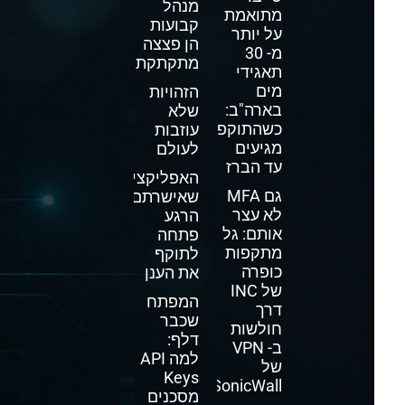
מנהל
מתואמת
קבועות
על יותר
הן פצצה
מ- 30
מתקתקת
תאגידי
מים
הזהויות
בארה"ב:
שלא
כשהתוקפים
עוזבות
מגיעים
לעולם
עד הברז
האפליקציה
גם MFA
שאישרתם
לא עצר
הרגע
אותם: גל
פתחה
מתקפות
לתוקף
כופרה
את הענן
של INC
המפתח
דרך
שכבר
חולשות
דלף:
ב- VPN
למה API
של
Keys
SonicWall
מסכנים