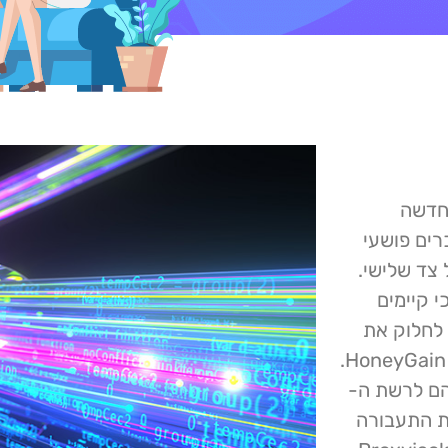
מגמה חדשה
שבה מוכרים פושעי
צד שלישי.
Proxyjack יש לציין כי קיימים
לחלוק את
רוחב פס האינטרנט העודף שלהם, כגון Peer2Profit ו- HoneyGain.
הם לרשת ה-
ות ה- proxy מנתבים את התעבורה