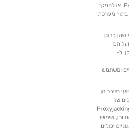
להשתמש במלכודת כדי לחקות מערכת UNIX ב- Python, או לתפקד
האקרים בתוך מערכת
בר, היופי במתקפות Proxyjacking הוא שהן ברובן
על הם
ן, ל-
הוא דורש מחזורי CPU מינימליים ומשתמש
עי סייבר הן
ים של
ם, מומלץ למשתמשים ביתיים להגן על עצמם מפני Proxyjacking
 וכן, שימוש
יים יכולים