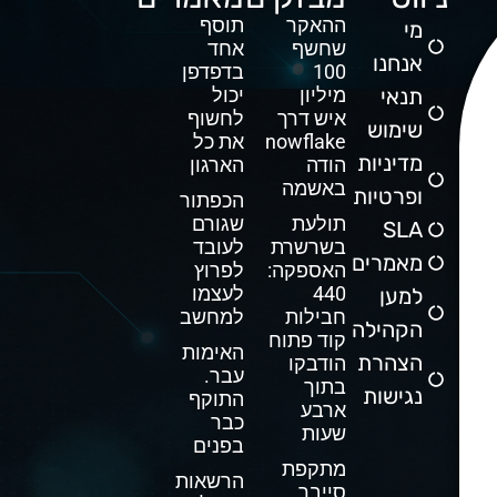
ההאקר
תוסף
מי
שחשף
אחד
אנחנו
100
בדפדפן
תנאי
מיליון
יכול
איש דרך
לחשוף
שימוש
Snowflake
את כל
מדיניות
הודה
הארגון
באשמה
ופרטיות
הכפתור
תולעת
שגורם
SLA
בשרשרת
לעובד
מאמרים
האספקה:
לפרוץ
440
לעצמו
למען
חבילות
למחשב
הקהילה
קוד פתוח
האימות
הצהרת
הודבקו
עבר.
בתוך
נגישות
התוקף
ארבע
כבר
שעות
בפנים
מתקפת
הרשאות
סייבר