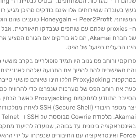
שלהם דרך מערכו
נעוץ בעובדה ששירותים אלו אינם בודקים מהיכן מגיע רו
המשותף. Peer2Profit ו- Honeygain 
ה- proxies שלהם עם שותפים שנבדקו תיאורטית, אב
של חברת Akamai, הם לא בודקים אם הגורם המציע
הינו הבעלים בפועל של הפס.
פרוקסי ורוחב פס גנוב היו תמיד פופולריים בקרב פושעי ס
והם מאפשרים להם להפוך את התנועה שלהם לאנונימית
במתקפות Proxyjacking הללו הינו שאותם פושעי
כעת את רוחב הפס של מערכות שנפרצו כדי להרוויח כסף
הסייבר התוודע למתקפות yjacking
Akamai. מלכודת Cowrie מבוססת על SSH ו- Telnet
Force ואינטראקציה עם החיבורים שנפתחו על ידי ההאק