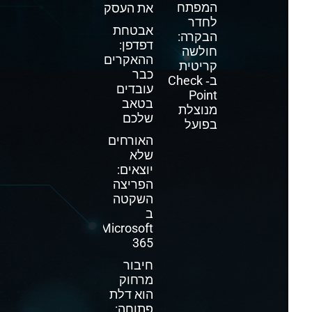
המפתח
את העסק
לחדר
אבטחת
הבקרה:
דפדפן:
חולשה
ההאקרים
קריטית
כבר
ב‑ Check
עובדים
Point
בטאב
מנוצלת
שלכם
בפועל
האורחים
שלא
יוצאים:
הפריצה
השקטה
ב
Microsoft
365
חיבור
מרחוק
הוא דלת
פתוחה: