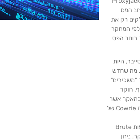
ת המשתתפים. הבסיס לבעיית ה- Proxyjacking
חב הפס
טוענים שהם חולקים רק את
ל לפי המחקר
 את רוחב הפס
ייבר, היות
. מה שחדש
 סייבר "משכירים"
. חוקר
Prox כאשר הבחין בהאקר אשר
יצר מספר חיבורי SSH (Secure Shell) לאחת ממלכודות Cowrie של
באינטראקציה בינונית עד גבוהה, שנועדה לתיעוד מתקפות Brute
ר. ניתן