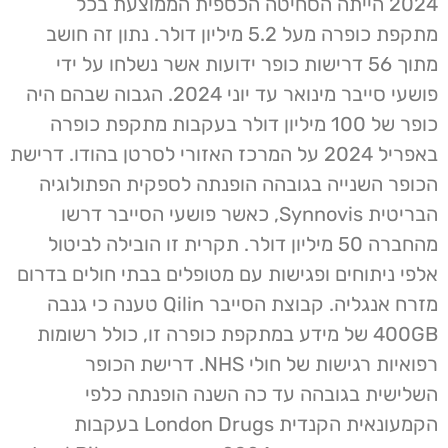
2024 הייתה הסחיטה הכספית הממוצעת בכל
מתקפת כופרה מעל 5.2 מיליון דולר. נתון זה חושב
מתוך 56 דרישות כופר ידועות אשר נשלחו על ידי
פושעי סייבר מינואר עד יוני 2024. הגבוה שבהם היה
כופר של 100 מיליון דולר בעקבות מתקפת כופרה
באפריל 2024 על המרכז האזורי לסרטן בהודו. דרישת
הכופר השנייה בגובהה הופנתה לספקית הפתולוגיה
הבריטית Synnovis, כאשר פושעי הסייבר דרשו
מהחברה 50 מיליון דולר. תקרית זו הובילה לביטול
אלפי ניתוחים ופגישות עם מטופלים בבתי חולים בדרום
מזרח אנגליה. קבוצת הסייבר Qilin טענה כי גנבה
400GB של מידע במתקפת כופרה זו, כולל רשומות
רפואיות רגישות של חולי NHS. דרישת הכופר
השלישית בגובהה עד כה השנה הופנתה כלפי
הקמעונאית הקנדית London Drugs בעקבות