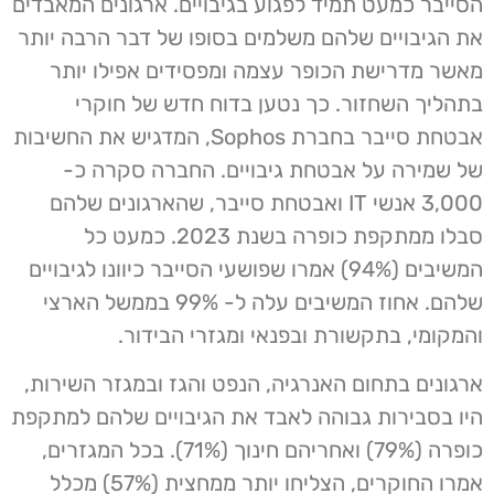
הסייבר כמעט תמיד לפגוע בגיבויים. ארגונים המאבדים
את הגיבויים שלהם משלמים בסופו של דבר הרבה יותר
מאשר מדרישת הכופר עצמה ומפסידים אפילו יותר
בתהליך השחזור. כך נטען בדוח חדש של חוקרי
אבטחת סייבר בחברת Sophos, המדגיש את החשיבות
של שמירה על אבטחת גיבויים. החברה סקרה כ-
3,000 אנשי IT ואבטחת סייבר, שהארגונים שלהם
סבלו ממתקפת כופרה בשנת 2023. כמעט כל
המשיבים (94%) אמרו שפושעי הסייבר כיוונו לגיבויים
שלהם. אחוז המשיבים עלה ל- 99% בממשל הארצי
והמקומי, בתקשורת ובפנאי ומגזרי הבידור.
ארגונים בתחום האנרגיה, הנפט והגז ובמגזר השירות,
היו בסבירות גבוהה לאבד את הגיבויים שלהם למתקפת
כופרה (79%) ואחריהם חינוך (71%). בכל המגזרים,
אמרו החוקרים, הצליחו יותר ממחצית (57%) מכלל