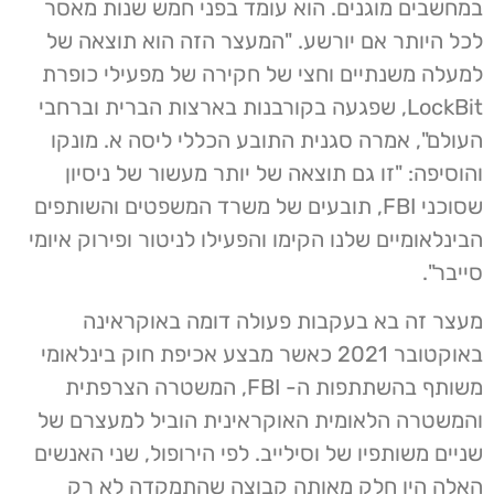
במחשבים מוגנים. הוא עומד בפני חמש שנות מאסר
לכל היותר אם יורשע. "המעצר הזה הוא תוצאה של
למעלה משנתיים וחצי של חקירה של מפעילי כופרת
LockBit, שפגעה בקורבנות בארצות הברית וברחבי
העולם", אמרה סגנית התובע הכללי ליסה א. מונקו
והוסיפה: "זו גם תוצאה של יותר מעשור של ניסיון
שסוכני FBI, תובעים של משרד המשפטים והשותפים
הבינלאומיים שלנו הקימו והפעילו לניטור ופירוק איומי
סייבר".
מעצר זה בא בעקבות פעולה דומה באוקראינה
באוקטובר 2021 כאשר מבצע אכיפת חוק בינלאומי
משותף בהשתתפות ה- FBI, המשטרה הצרפתית
והמשטרה הלאומית האוקראינית הוביל למעצרם של
שניים משותפיו של וסילייב. לפי הירופול, שני האנשים
האלה היו חלק מאותה קבוצה שהתמקדה לא רק