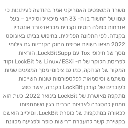
משרד המשפטים האמריקני אמר בהודעה לעיתונות כי
שמו של החשוד בן ה- 33 הוא מיכאיל וסילייב – בעל
אזרחות כפולה רוסית וקנדית מבראדפורד אונטריו
בקנדה. לפי התלונה הפלילית, בחיפוש בביתו באוגוסט
2022 מצאו רשויות אכיפת החוק הקנדיות גם צילומי
מסך של חילופי Tox עם LockBitSupp, הוראות
לפריסת הלוקר של ה- Linux/ESXi של LockBit וקוד
המקור של הנוזקה, כמו גם צילומי מסך המציגים שמות
משתמש וסיסמאות לפלטפורמות שונות השייכות
לעובדים של קורבן LockBit בקנדה, אשר ספג
מתקפה מאושרת של LockBit בינואר 2022. כעת הוא
ממתין להסגרה לארצות הברית בגין השתתפותו
לכאורה במתקפות של כופרת LockBit. וסילייב הואשם
בקשירת קשר להעברת דרישות כופר ולפגיעה מכוונת