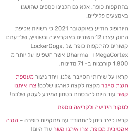
בהתקפות כופר, אלא גם הלבינו כספים שהושגו
באמצעים פליליים.
היורופול הודיע ​​באוקטובר 2021 כי רשויות אכיפת
החוק עצרו 12 חשודים באוקראינה ובשווייץ, שלדעתם
קשורים להתקפות כופר של LockerGoga,
MegaCortex ו- Dharma אשר השפיעו על יותר מ-
1,800 קורבנות ב- 71 מדינות.
קראו על שירותי הסייבר שלנו, ויחד ניצור
מעטפת
הגנת סייבר
מקצה לקצה לארגון שלכם!
צרו איתנו
קשר
עוד היום להבטחת בטחון המידע לעסק שלכם!
למקור הידיעה ולקריאה נוספת
קראו כיצד ניתן להתמודד עם מתקפות כופרה –
הגנה
אקטיבית מכופר
.
צרו איתנו קשר
עוד היום!