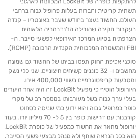
להתקפות כופרה של LockBit המכוונות לארגוני
תשתית קריטית וחברות בעלות פרופיל גבוה ברחבי
העולם. החשוד נעצר בחודש שעבר באונטריו – קנדה
בעקבות חקירה שהובילה הז'נדרמריה הלאומית
הצרפתית בסיוע המרכז האירופאי לפשעי סייבר, ה-
FBI והמשטרה המלכותית הקנדית הרכובה (RCMP).
סוכני אכיפת החוק תפסו בביתו של החשוד גם שמונה
מחשבים ו- 32 כוננים קשיחים חיצוניים, שני כלי נשק
ומטבעות קריפטוגרפיים בשווי 400,000 אירו.
היורופול הוסיף כי מפעיל LockBit זה היה אחד היעדים
בעלי ערך גבוה בשל מעורבותו במספר רב של מקרי
כופר בפרופיל גבוה והוא ידוע כמי שניסה לסחוט
קורבנות עם דרישות כופר בין 5 ל- 70 מיליון יורו. בעוד
יורופול מתאר את החשוד כמפעיל של כופרת LockBit,
הוא ככל הנראה שותף ולא מנהל מבצעי פשעי הסייבר.