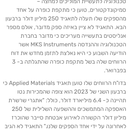
טכנולוגיה לתעשיית המוליכים למחצה –
סמיקונדקטורים, טוען כי מתקפת כופרה על אחד
מהספקים שלו תעלה לתאגיד 250 מיליון דולר ברבעון
הבא. התאגיד לא ציין באיזה ספק מדובר, אולם מספר
אנליסטים בתעשייה מעריכים כי מדובר בחברת
הטכנולוגיה וההנדסה MKS Instruments אשר
הודיעה השבוע כי היא נאלצת לתזמן מחדש את דוח
הרווחים שלה בשל מתקפת כופרה שהתגלתה ב- 3
בפברואר.
בדו"ח הרווחים שלו טוען תאגיד Applied Materials כי
ברבעון השני של 2023 הוא צופה שהמכירות נטו
תהיינה כ- 6.4 מיליארד דולר, כולל: "אתגרי שרשרת
האספקה המתמשכים וההשפעה השלילית של 250
מיליון דולר הקשורה לאירוע אבטחת סייבר שהוכרז
לאחרונה על ידי אחד הספקים שלנו." התאגיד לא הגיב