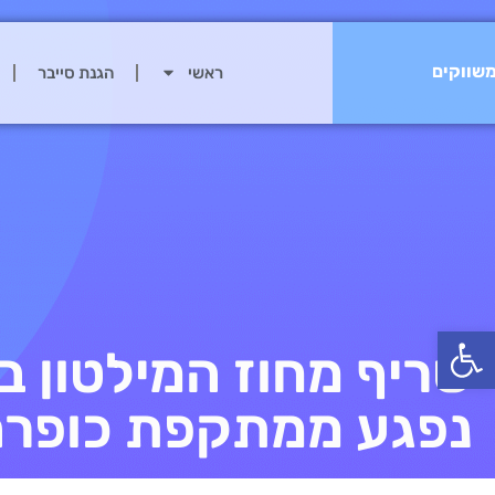
שווקים
ראשי
הגנת סייבר
פתח סרגל נגישות
שריף מחוז המילטון ב
נפגע ממתקפת כופר