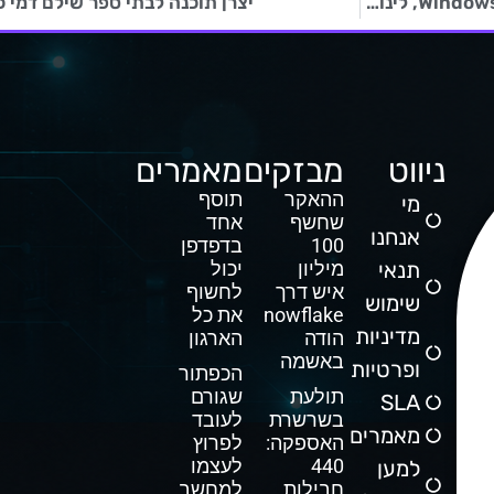
האקרים משתמשים בחשבוניות PDF במתקפות סייבר על Windows, לינוקס ו- macOS
יצרן תוכנה לבתי ספר שילם דמי 
ניווט
מבזקים
מאמרים
ההאקר
תוסף
מי
שחשף
אחד
אנחנו
100
בדפדפן
תנאי
מיליון
יכול
איש דרך
לחשוף
שימוש
Snowflake
את כל
מדיניות
הודה
הארגון
באשמה
ופרטיות
הכפתור
תולעת
שגורם
SLA
בשרשרת
לעובד
מאמרים
האספקה:
לפרוץ
440
לעצמו
למען
חבילות
למחשב