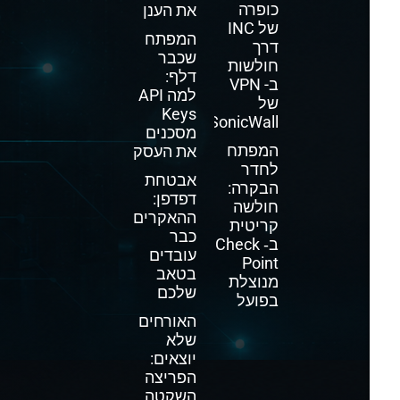
כופרה
את הענן
של INC
המפתח
דרך
שכבר
חולשות
דלף:
ב- VPN
למה API
של
Keys
SonicWall
מסכנים
המפתח
את העסק
לחדר
אבטחת
הבקרה:
דפדפן:
חולשה
ההאקרים
קריטית
כבר
ב‑ Check
עובדים
Point
בטאב
מנוצלת
שלכם
בפועל
האורחים
שלא
יוצאים:
הפריצה
השקטה