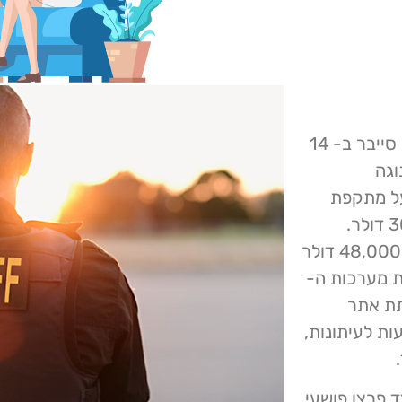
כנופיית הכופרה Qilin לקחה השבוע אחריות על מתקפת סייבר ב- 14
נוגה
המילטון דיווח ב- 2 במאי על מתקפת
הכופרה וטען כי פושעי הסייבר דרשו כופר בסך 300,000 דולר.
השריף הצהיר כי דרישת הכופר לא שולמה, אך כן שולמו 48,000 דולר
פה שיבשה את מערכות ה-
תת אתר
ת לעיתונות,
ד פרצו פושעי