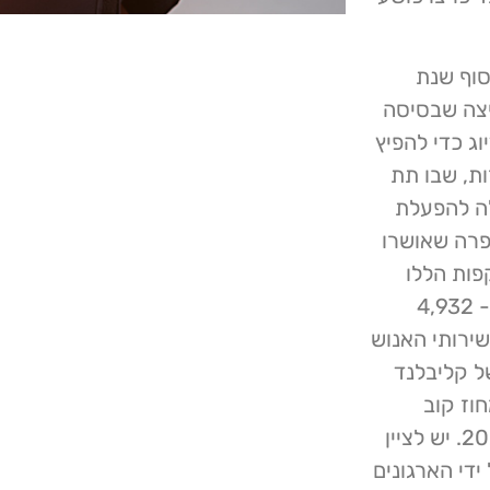
בסוף שנת
, היא קבוצת פריצה שבסיסה
ג כדי להפיץ
ת, שבו תת
ת שלה להפעלת
יות על 65 מתקפות כופרה שאושרו
מיליון רשומות. 14 מהמתקפות הללו
פגעו בסוכנויות ממשלתיות: West Haven, CT הודיעה ל- 4,932
משרד הבריאות ושירותי האנוש
העירוני של קליבלנד
ר בסך 4 מיליון דולר בפברואר 2025; מחוז קוב
בג'ורג'יה הודיע ​​ל- 10 אנשים על פרצת נתונים במרץ 2025. יש לציין
רו על ידי הארגונים