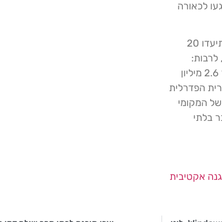
עו לכאורה
עד כה בשנת 2025, חוקרי הסייבר של Comparitech תיעדו 20
לרבות:
משרד איכות הסביבה של אורגון שסירב לשלם כופר בסך 2.6 מיליון
וריה הציבורית הפדרלית
משל המקומי
בר בלתי
נה אקטיבית