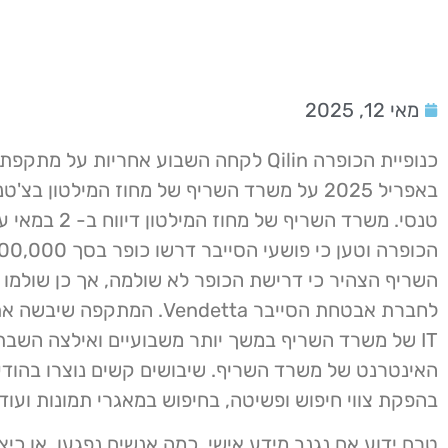
מאי 12, 2025
באפריל 2025 על משרד השריף של מחוז המילטון בצ'ט
טנסי. משרד השריף של מחוז 
לחברת אבטחת הסייבר Vendetta. המתק
IT של משרד השריף במשך יותר משבועיים ואילצה השב
האינטרנט של משרד השריף. שיבושים קשים נוצרו בהודעו
בהפקת צווי חיפוש ופשיטה, בחיפוש במאגרי תמונות ועוד.
טרם ידוע אם נגנב מידע אישי, כמה אנשים נפגעו, או כיצ