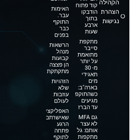
הקהילה
קוד פתוח
האימות
הצהרת
הודבקו
עבר.
בתוך
נגישות
התוקף
ארבע
כבר
שעות
בפנים
מתקפת
הרשאות
סייבר
מנהל
מתואמת
קבועות
על יותר
הן פצצה
מ- 30
מתקתקת
תאגידי
מים
הזהויות
בארה"ב:
שלא
כשהתוקפים
עוזבות
מגיעים
לעולם
עד הברז
האפליקציה
גם MFA
שאישרתם
לא עצר
הרגע
אותם: גל
פתחה
מתקפות
לתוקף