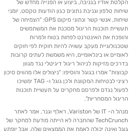
הקלטת אודיו בגניבה, ביצוע או הפנייה מחדש של
שיחות טלפון וגניבת נתונים כגון הודעות טקסט, יומני
שיחות, אנשי קשר ונתוני מיקום GPS: "הצמיחה של
תעשיית תוכנות הריגול מסכנת את המשתמשים
והופכת את האינטרנט לפחות בטוח ולמרות
שטכנולוגיית מעקב עשויה להיות חוקית לפי חוקים
לאומיים או בינלאומיים, היא משמשת לעתים קרובות
בדרכים מזיקות לניהול ריגול דיגיטלי נגד מגוון
קבוצות" אמרו בגוגל והוסיפו: "ניצולים אלו מהווים סיכון
רציני לבטיחות המקוונת ולכן גוגל ו- TAG ימשיכו
לפעול נגדם ולפרסם מחקרים על תעשיית תוכנות
הריגול המסחריות".
מנהל ה- IT של Variston, ראלף וגנר, אמר לאתר
TechCrunch שהחברה לא הייתה מודעת למחקר של
גוגל ואינה יכולה לאמת את הממצאים שלה, אבל יופתע