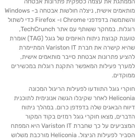
הממתגת את עצמה כספקית פתרונות אבטחה
מותאמים אישית, ניצלה חולשות אבטחה ב- Windows
והשתמשה בדפדפני Chrome ו- Firefox כדי לשתול
רוגלות. במחקר ששותף עם אתר TechCrunch,
טוענת קבוצת ניתוח האיומים של גוגל (TAG) אומרת
שהיא קישרה את חברת Variston IT המתיימרת
להציע פתרונות אבטחת סייבר מותאמים אישית,
למערך פעילות המאפשר התקנת רוגלות במכשירים
ממוקדים.
חוקרי גוגל התוודעו לפעילות הריגול המכונה
Heliconia לאחר שקיבלו הגשה אנונימית לתוכנית
דיווח הבאגים שלה בדפדפן כרום. במהלך ניתוח
הדברים, מצאו חוקרי גוגל רמזים בקוד המקור
המצביעים על כך שחברת Variston IT היא המפתח
הסביר לפעילות הניצול. Heliconia מורכבת משלוש