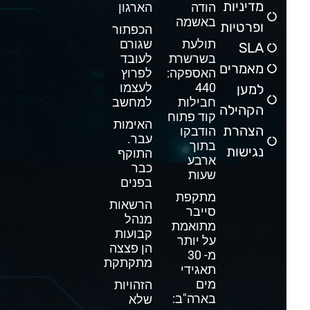
מדיניות
הודה
הארגון
באשמה
ופרטיות
הכפתור
תולעת
שגורם
SLA
בשרשרת
לעובד
מאמרים
האספקה:
לפרוץ
440
לעצמו
למען
חבילות
למחשב
הקהילה
קוד פתוח
האימות
הצהרת
הודבקו
עבר.
בתוך
נגישות
התוקף
ארבע
כבר
שעות
בפנים
מתקפת
הרשאות
סייבר
מנהל
מתואמת
קבועות
על יותר
הן פצצה
מ- 30
מתקתקת
תאגידי
מים
הזהויות
בארה"ב:
שלא