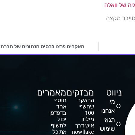
ה של וואלה
סייבר מקצה
האקרים פרצו לבסיס הנתונים של חברת Whoosh ומוכרים את המידע
ניווט
מבזקים
מאמרים
ההאקר
תוסף
מי
שחשף
אחד
אנחנו
100
בדפדפן
תנאי
מיליון
יכול
איש דרך
לחשוף
שימוש
Snowflake
את כל