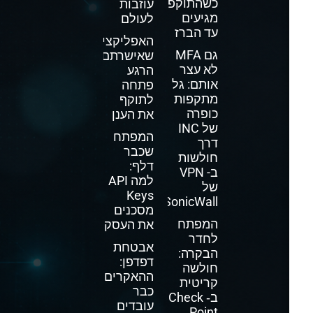
כשהתוקפים
עוזבות
מגיעים
לעולם
עד הברז
האפליקציה
גם MFA
שאישרתם
לא עצר
הרגע
אותם: גל
פתחה
מתקפות
לתוקף
כופרה
את הענן
של INC
המפתח
דרך
שכבר
חולשות
דלף:
ב- VPN
למה API
של
Keys
SonicWall
מסכנים
המפתח
את העסק
לחדר
אבטחת
הבקרה:
דפדפן:
חולשה
ההאקרים
קריטית
כבר
ב‑ Check
עובדים
Point