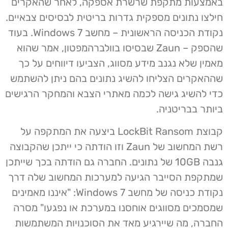
באמצעות מתקפת שרשרת אספקה, לאחר שהאקרים
חילצו נתונים מספקית גדרות בריטית לבסיסים צבאיים.
נקודת הכניסה הראשונית – מחשב Windows 7. בעוד
שהספק – Zaun שבסיסו בוולברהמפטון, אמר שהוא
מאמין שלא נגנב מידע מסווג, הצביעו דיווחים על כך
שההאקרים הצליחו להשיג נתונים בהם ניתן להשתמש
כדי להשיג גישה לכמה מאתרי הצבא והמחקר הרגישים
ביותר בבריטניה.
קבוצת LockBit Ransom ביצעה את המתקפה על
רשת המחשוב של Zaun וזו הודתה כי ייתכן שהקבוצה
גנבה 10GB של נתונים. החברה גם הודתה בכך שייתכן
שמתקפת הסייבר הגיעה למערכות המחשוב שלה דרך
נקודת כניסה של מחשב Windows 7: "איננו מאמינים
שמסמכים מסווגים אוחסנו במערכת או נפגעו" מסרה
החברה, מה שיירגיע מאד את הסוכנויות המשתמשות