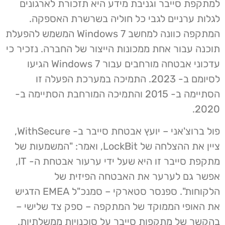
למתקפת סייבר וגניבת מידע היא תזכורת לארגונים
לגלות ערניים לגבי כל חוליה בשרשרת האספקה.
המתקפה כוונה למחשב Windows 7 המשמש להפעלת
תוכנה עבור אחת ממכונות הייצור של החברה. נזכיר כי
עדכוני אבטחה מורחבים עבור Windows 7 הגיעו
לסיומם ב- 2023. התמיכה במערכת הפעלה זו
הסתיימה ב- 2015 והתמיכה המורחבת הסתיימה ב-
2020.
פול ברוצ'אני – יועץ אבטחת סייבר ב- WithSecure,
ציין את ההצלחה של LockBit, ואמר: "המשמעות של
מתקפת סייבר זו היא שעל ידי ערעור אבטחת ה- IT,
אפשר גם לערער את האבטחה הפיזית של
הלקוחות". ספנסר סטארקי – סמנכ"ל EMEA הדגיש
את האופי הממוקד של המתקפה – ספק צד שלישי –
בהקשר של מתקפות סייבר על סוכנויות ממשלתיות.