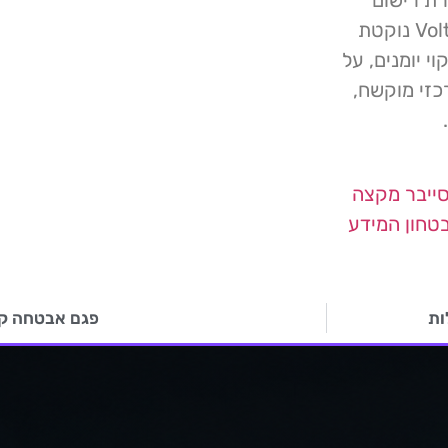
מרכזי – רצוי ברשת מפולחת. מכיוון שקבוצת Volt Typhoon נוקטת
י יומנים, על
כזי מוקשח,
ייבר
מקצה
טחון המידע
פגם אבטחה קרי