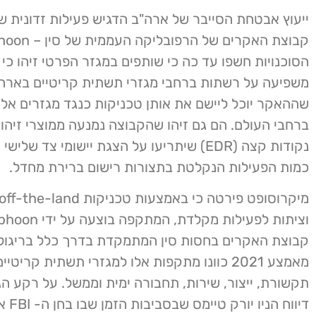
ייעוץ אבטחת הסייבר של ארה"ב הדגיש פעילות זדונית ש
הסוכנויות חשפו עד כה כי שותפים במגזר הפרטי זיהו כי פ
משפיעה על רשתות ברחבי מגזרי תשתית קריטיים בארה"
שההאקר יוכל ליישם את אותן טכניקות כנגד מגזרים אלו
ברחבי העולם. הם גם זיהו שהקבוצה נמנעה ממוצרי זיהוי
נקודות קצה (EDR) שיתריעו על הצגת יישומי צד שליש
כמות הפעילות הנקלטת בתצורות רישום ברירת מחדל.
מיקרוסופט פירטה כי באמצעות טכניקות 
קבוצת האקרים בחסות סין המתמקדת בדרך כלל בריגול ו
מאמצע 2021 כוונו מתקפות אלו למגזרי תשתית קריטיי
תקשורת, ייצור, שירות, תחבורה ימית וממשל. על רקע הגי
דיווח הניו