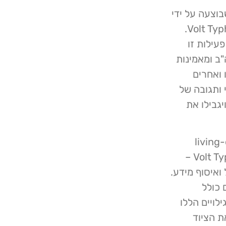
בוצעה על ידי
קבוצת האקרים של הרפובליקה העממית של סין – Volt Typhoon.
עילות זו
ב ומאמינות
 ואחרים
 ותגובה של
י ויגבילו את
living-off-the-land
וציתות לפעילות מקלדת, המתקפה בוצעה על ידי Volt Typhoon –
איסוף מידע.
ם כולל
לויים הללו
 יורק טיימס שבסביבות הזמן שבו בחן ה- FBI את הציוד