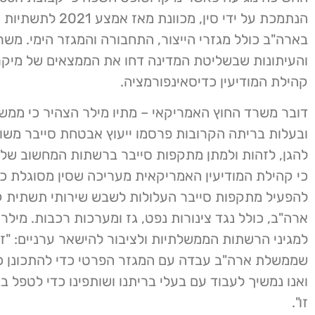
הנתמכת על ידי סין, מכוונת מאז אמ
בארה"ב כולל מגזרי הייצור, התחבורה והמגזר הימי. משר
והעיתונות שבשליטת המדינה דחו את הממצאים של מיקר
קהילת המודיעין כדיסאינפורמציה.
דובר משרד החוץ האמריקאי – מתיו מילר הצהיר כי ממ
ובעלות בריתה הקרובות פרסמו ייעוץ אבטחת סייבר משות
להגן, לזהות ולמתן מתקפות סייבר ברשתות המחשוב שלהן.
כי קהילת המודיעין האמריקאית מעריכה שסין מסוגלת כ
להפעיל מתקפות סייבר העלולות לשבש שירותי תשתית ק
ארה"ב, כולל נגד צינורות נפט, גז ומערכות רכבות. מילר ה
למגיני הרשתות הממשלתיות ולציבור להישאר ערניים: "ז
שממשלת ארה"ב עבדה עם המגזר הפרטי כדי להתכונן כר
ואנו נמשיך לעבוד עם בעלי בריתנו ושותפינו כדי לטפל ב
זו".