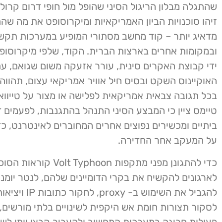
שהתגלה מבלון הריגול הסיני שהופל מול חופי דרום קרולי
זיהו סוכנויות הביון האמריקאיות ומיקרוסופט את מה ש
מדאיג יותר – קוד מחשב מסתורי המופיע במערכות תקש
ובמקומות אחרים בארצות הברית. הקוד, שלפי מיקרוסופ
ידי קבוצת האקרים סינית, עורר אזעקה משום שגואם, עם
האוקיינוס השקט ובסיס חיל אוויר אמריקאי עצום, תהווה
בכל תגובה צבאית אמריקאית לפלישה או מצור על טייוואן.
טיימס ציין כי המבצע הסיני התנהל בהתגנבות, לפעמים 
ביתיים ומכשירים נפוצים אחרים המחוברים לאינטרנט, כ
על המעקב אחר החדירה.
כדי להתגונן מפני מתקפות Volt Typhoon קו
לארגונים להקשיח את בקרי הדומיינים שלהם, לנטר יומני 
להגביל את השימוש ב- proxy
לסקור תצורות חומת אש היקפית לשינויים בלתי מורשים,
פעילות חריגה במערכות המחשוב ולהעביר קבצי יומן לש