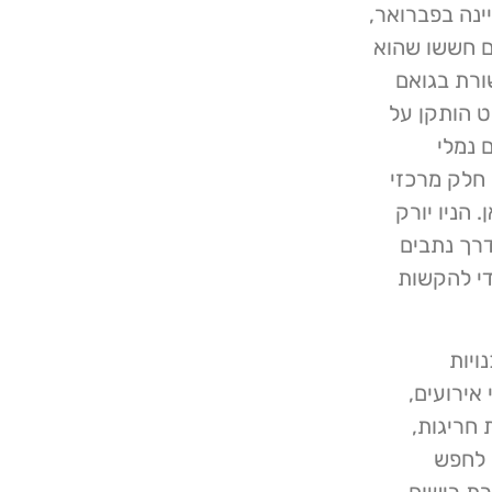
ינה בפברואר,
הם חששו שהוא
ורת בגואם
ט הותקן על
 נמלי
 חלק מרכזי
 הניו יורק
דרך נתבים
די להקשות
ראות הסוכנויות
אירועים,
, לחקור כתובות IP ויציאות חריגות,
 לחפש
רת רישום