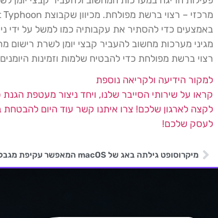
באמצעים כדי להסתיר את עקבותיה כמו למשל על ידי ניקו
מגיני מערכות מחשוב להעביר קבצי יומן לשרת רישום מר
רצוי ברשת מפולחת כדי להבטיח שלמות וזמינות היומנים.
למקור הידיעה ולקריאה נוספת
קראו על שירותי הסייבר שלנו, ויחד ניצור
מעטפת הגנת ס
לקצה לארגון שלכם!
צרו איתנו קשר
עוד היום להבטחת ב
לעסק שלכם!
מיקרוסופט גילתה באג של macOS המאפשר עקיפת מגבלות