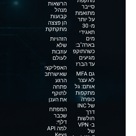
מתקפת
הרשאות
סייבר
מנהל
מתואמת
קבועות
על יותר
הן פצצה
מ- 30
מתקתקת
תאגידי
מים
הזהויות
בארה"ב:
שלא
כשהתוקפים
עוזבות
מגיעים
לעולם
עד הברז
האפליקציה
גם MFA
שאישרתם
לא עצר
הרגע
אותם: גל
פתחה
מתקפות
לתוקף
כופרה
את הענן
של INC
המפתח
דרך
שכבר
חולשות
דלף:
ב- VPN
למה API
של
Keys