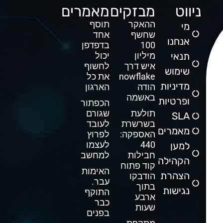
ניווט
מבזקים
מאמרים
ההאקר
תוסף
מי
שחשף
אחד
אנחנו
100
בדפדפן
תנאי
מיליון
יכול
איש דרך
לחשוף
שימוש
Snowflake
את כל
מדיניות
הודה
הארגון
באשמה
ופרטיות
הכפתור
תולעת
שגורם
SLA
בשרשרת
לעובד
מאמרים
האספקה:
לפרוץ
440
לעצמו
למען
חבילות
למחשב
הקהילה
קוד פתוח
האימות
הצהרת
הודבקו
עבר.
בתוך
נגישות
התוקף
ארבע
כבר
שעות
בפנים