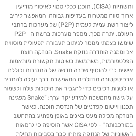
ותשתיות (CISA), תוכנן ככלי סמוי לאיסוף מודיעין
ארוך טווח ממטרות בעדיפות גבוהה, המאפשר ליריב
ליצור רשת עמית לעמית (P2P) של מערכות ברחבי
העולם. יתרה מכך, מספר מערכות ברשת ה- P2P
שימשו כצמתי ממסר לניתוב תעבורה תפעולית מוסווית
אל וממנה הוחדרה נוזקת Snake. הנוזקה חוצת
הפלטפורמות, משתמשת בשיטות תקשורת מותאמות
אישית כדי להוסיף שכבה חדשה של התגנבות וכוללת
ארכיטקטורה מודולרית המאפשרת דרך יעילה להחדיר
או לשנות רכיבים כדי להגביר את היכולות שלה ולשמור
על גישה מתמשכת למידע יקר ערך: "Snake מפגינה
תכנון ויישום קפדניים של הנדסת תוכנה, כאשר
הנוזקה מכילה מעט באגים באופן מפתיע בהתחשב
במורכבותה" – לפי CISA אשר הוסיפה כי גרסאות
ראשוניות של הנוזקה פותחו כבר בסביבות תחילת