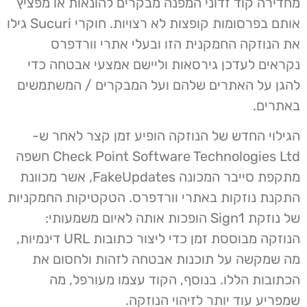
מחדירה קוד זדוני המפנה מבקרים להונאות או מפציץ
אותם בפרסומות קופצות לא רצויות. חוקרי Sucuri גילו
את הנוזקה החמקנית הזו ובעלי אתרי וורדפרס
נקראים לעדכן גירסאות וליישם אמצעי אבטחה כדי
להגן על האתרים שלהם ועל המבקרים / המשתמשים
באתרים.
הגילוי החדש של הנוזקה הופיע זמן קצר לאחר ש-
Check Point Software Technologies Ltd חשפה
מתקפת סייבר המכונה FakeUpdates, אשר מכוונת
התקנת נוזקות באתרי וורדפרס. הטקטיקות החמקניות
של נוזקת Sign1 הופכות אותה לאיום משמעותי:
הנוזקה מבוססת זמן כדי ליצור כתובות URL דינמיות,
מה שמקשה על תוכנות אבטחה לזהות ולחסום את
הכתובות הללו. בנוסף, הקוד עצמו מעורפל, מה
שמפריע עוד יותר לזיהוי הנוזקה.