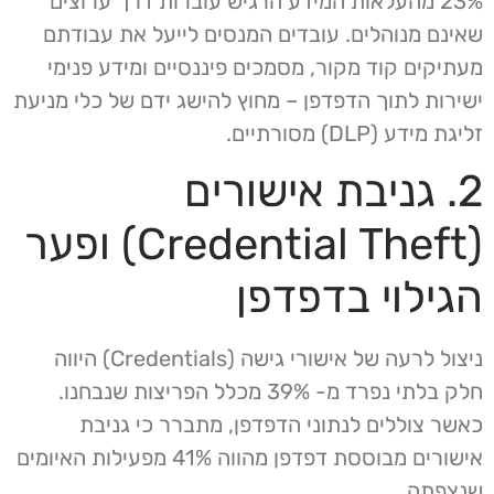
23% מהעלאות המידע הרגיש עוברות דרך ערוצים
שאינם מנוהלים. עובדים המנסים לייעל את עבודתם
מעתיקים קוד מקור, מסמכים פיננסיים ומידע פנימי
ישירות לתוך הדפדפן – מחוץ להישג ידם של כלי מניעת
זליגת מידע (DLP) מסורתיים.
2. גניבת אישורים
(Credential Theft) ופער
הגילוי בדפדפן
ניצול לרעה של אישורי גישה (Credentials) היווה
חלק בלתי נפרד מ- 39% מכלל הפריצות שנבחנו.
כאשר צוללים לנתוני הדפדפן, מתברר כי גניבת
אישורים מבוססת דפדפן מהווה 41% מפעילות האיומים
שנצפתה.