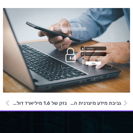
גניבת מידע מיצרנית השבבים הסינית Nexperia
נזק של 1.6 מיליארד דולר לקבוצת UnitedHealth בעקבות מתקפת שרשרת אספקה