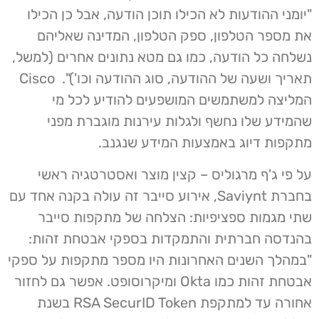
"יומני ההודעות לא הכילו תוכן הודעה, אבל כן הכילו
את מספר הטלפון, ספק הטלפון, המדינה שאליהם
נשלחה כל הודעה, כמו גם מטא נתונים אחרים (למשל,
תאריך ושעה של ההודעה, סוג ההודעה וכו')". Cisco
המליצה למשתמשים המושפעים להודיע לכל מי
שהמידע שלו נחשף ולגלות עירנות מוגברת מפני
מתקפות דיוג באמצעות המידע שנגנב.
על פי ג'ף מרגוליס – קצין מוצר ואסטרטגיה ראשי
בחברת Saviynt, אירוע סייבר זה עולה בקנה אחד עם
שתי מגמות ספציפיות: הצלחה של מתקפות סייבר
בהנדסה חברתית והתמקדות בספקי אבטחת זהות:
"במהלך השנים האחרונות היו מספר מתקפות על ספקי
אבטחת זהות כמו Okta ומיקרוסופט. אפשר גם לחזור
אחורה עד למתקפת RSA SecurID Token בשנת