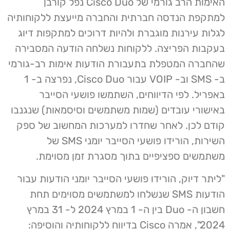
האימות הרב גורמי של Cisco Duo נפל קורבן
למתקפת הנדסה חברתית והחברה מייעצת ללקוחותיה
לגלות עירנות מוגברת ולהיות דרוכים למתקפות דיוג
בעקבות הפריצה. ללקוחות נשלחה הודעה המסבירה
שהחברה המטפלת בתעבורת הודעות אימות רב-גורמי
ב- SMS וב- VOIP עבור Cisco Duo, נפרצה ב- 1
באפריל. לפי הדיווחים, השתמשו פושעי הסייבר
באישורי עובדים (שמות משתמשים וסיסמאות) שנגנבו
קודם לכן. לאחר שחדרו למערכות המחשוב של ספק
השירות, הורידו פושעי הסייבר יומני SMS של
משתמשים ספציפיים בתוך מסגרת זמן מסוימת.
"ליתר דיוק, הורידו פושעי הסייבר יומני הודעות עבור
הודעות SMS שנשלחו למשתמשים מסוימים תחת
חשבון ה- Duo בין ה- 1 במרץ 2024 ל- 31 במרץ
2024", אמרה Cisco בדיווח ללקוחותיה והוסיפה: