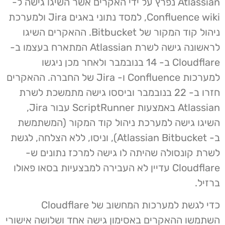
Atlassian נפרץ על ידי האקרים אשר השיגו גישה ל-
Confluence wiki, למסד נתוני באגים Jira ולמערכת
ניהול קוד המקור של Bitbucket. ההאקרים השיגו
לראשונה גישה לשרת Atlassian המתארח בעצמו ב-
Cloudflare ב- 14 בנובמבר ולאחר מכן ניגשו
למערכות Confluence ו- Jira של החברה. ההאקרים
חזרו ב- 22 בנובמבר וביססו גישה מתמשכת לשרת
Atlassian באמצעות ScriptRunner עבור Jira,
השיגו גישה למערכת ניהול קוד המקור (המשתמשת
ב- Atlassian Bitbucket), וניסו, ללא הצלחה, לגשת
לשרת קונסולה שהיתה לו גישה למרכז נתונים ש-
Cloudflare עדיין לא העבירה למבצעיות בסאו פאולו
ברזיל.
כדי לגשת למערכות המחשוב של Cloudflare
השתמשו ההאקרים באסימון גישה אחד ושלושה אישורי