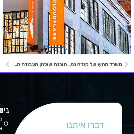
משרד החוץ של קנדה נפגע מדלף מידע
תוכנת שולחן העבודה המרוחק AnyDesk נפרצה ומחייבת איפוס סיסמא
ניו
מ
ה
מ
דברו איתנו
ש
א
0