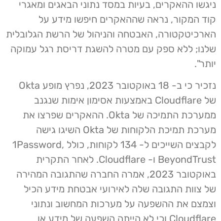
ניגשו ההאקרים, בעיות במסד נתוני הבאגים ומאגרי
קוד המקור, נראה שההאקרים חיפשו מידע על
הארכיטקטורה, האבטחה והניהול של הרשת הגלובלית
שלנו; ללא ספק עם מטרה להשגת דריסת רגל עמוקה
יותר".
נזכיר כי ב- 18 באוקטובר 2023, נפרץ מופע Okta
של Cloudflare באמצעות אסימון אימות שנגנב
ממערכת התמיכה של Okta. ההאקרים שפרצו את
מערכת תמיכת הלקוחות של Okta השיגו גישה
לקבצים השייכים ל- 134 לקוחות, כולל 1Password,
BeyondTrust ו- Cloudflare. לאחר התקרית
באוקטובר 2023, אמרה החברה שהתגובה המהירה
של צוות התגובה שלה לאירועי אבטחת מידע הכיל
וצמצם את ההשפעה על מערכות המחשוב ונתוני
Cloudflare וכי לא הייתה השפעה של מידע או