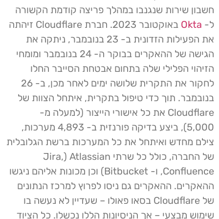
חשבון שירות שנגנבו במהלך פריצה קודמת הקשורה
ל-
Okta
באוקטובר 2023. חברת Cloudflare זיהתה
את הפעילות הזדונית ב- 23 בנובמבר, ניתקה את
הגישה של ההאקרים בבוקר ה- 24 בנובמבר ומומחי
הזיהוי הפלילי שלה בתחום אבטחת הסייבר החלו
לחקור את התקרית שלושה ימים לאחר מכן, ב- 26
בנובמבר. תוך כדי טיפול בתקרית, איתחל הצוות של
Cloudflare את כל אישורי הייצור (למעלה מ-
5,000), ביצע בדיקה פורנזית ב- 4,893 מערכות,
צילם מחדש ואיתחל את כל המערכות ברשת הגלובלית
של החברה, כולל כל שרתי Atlassian (Jira,
Confluence, ו- Bitbucket) וכן מכונות אליהם ניגשו
ההאקרים. ההאקרים גם ניסו לפרוץ למרכז הנתונים
של Cloudflare בסאו פאולו – שעדיין לא נעשה בו
שימוש מבצעי – אך הניסיונות הללו נכשלו. כל הציוד