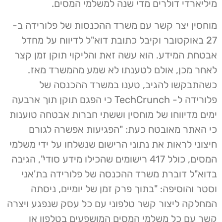
מיליארדי דולרים מדי שנה למשלמי המסים.
מוחסין יצר קשר עם משרד ההכנסות של פלורידה ב-
27 באוקטובר וקיבל כתובת דוא"ל לדיווח על מחדל
אבטחת המידע. הוא עשה זאת והליקוי תוקן זמן קצר
לאחר מכן, אולם לטענתו לא שמע מהמשרד מאז.
כשהתבקשו להגיב, טענו במשרד ההכנסה של
פלורידה ל- TechCrunch כי הפגם תוקן תוך ארבעה
ימים מדיווחו של מוחסין וששתי חברות אבטחה טוענות
כי האתר מאובטח כעת: "הפגיעות אפשרה לגורם
חיצוני לראות את נתוני הרישום שנשלחו על ידי משלמי
המסים, כולל 417 רישומים שהכילו מידע סודי", הגיבה
בדוא"ל דוברת משרד ההכנסה של פלורידה בת'אני
וסטר והוסיפה: "בתוך פרק זמן של יומיים, ניסתה
המחלקה ליצור קשר טלפוני עם כל עסק שנפגע ויצרה
קשר עם כל משלמי המסים המושפעים בטלפון או