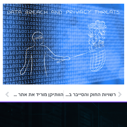
רשויות החוק והסייבר בארה"ב מזהירות מפני כופרה חדשה
הוותיקן מוריד את אתר האינטרנט על רקע ניסיונות פריצה של האקרים