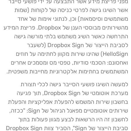
מפני פריצת מידע אשר התבצעה על ידי פושעי סייבר
אשר השיגו גישה לפרטי כניסה של לקוחות (שמות
משתמשים וסיסמאות) וכן, לנתוני אימות של אחד
מהשירותים מבוססי הענן של Dropbox. פריצת המידע
התרחשה כאשר השיג משתמש בלתי מורשה גישה
לסביבת הייצור של Dropbox Sign (לשעבר
HelloSign) שהינו שירות מקוון לחתימה על חוזים
ואחסונם: הסכמי סודיות, טפסי מס ומסמכים אחרים
המשתמשים בחתימות אלקטרוניות מחייבות משפטית.
למעשה השיגו פושעי הסייבר גישה לכלי תצורת
מערכת אוטומטי של Dropbox Sign, תוך פגיעה
בחשבון שירות המשמש להפעלת אפליקציות והפעלת
שירותים אוטומטיים מפאנל הניהול של Sign: "ככזה,
לחשבון זה היו הרשאות לבצע מגוון פעולות בתוך
סביבת הייצור של Sign", הסביר צוות Dropbox Sign