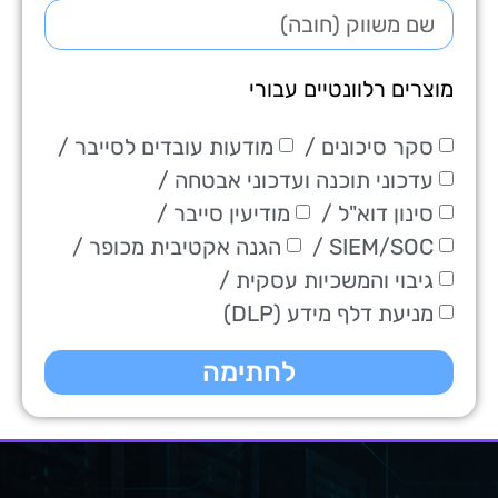
https://010.co.il/tos
https://010.co.il/msp-tos
מוצרים רלוונטיים עבורי
התחייבות הלקוח
הלקוח יאפשר לחברה להתחבר
סקר סיכונים /
מודעות עובדים לסייבר /
למערכות המידע בארגונו על-מנת
עדכוני תוכנה ועדכוני אבטחה /
לספק את השירות המיטבי ללקוח
סינון דוא"ל /
מודיעין סייבר /
ולהבטיח את ההגנה הטובה ביותר
SIEM/SOC /
הגנה אקטיבית מכופר /
על המידע שלו.
גיבוי והמשכיות עסקית /
הלקוח לא יפר את תנאי ה-EULA
מניעת דלף מידע (DLP)
("הסכם משתמש סופי") של יצרני
המוצרים השונים שיסופקו לו
לחתימה
ויפעל על פיהם.
הלקוח יתקין את השירותים רק על
פי הכמות שמופיעה בהזמנה