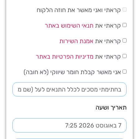
מבוא ונספחים
קראתי ואני מאשר את חוזה הלקוח
המבוא להסכם זה והנספחים המצורפים לו
קראתי את
תנאי השימוש באתר
מהווים חלק בלתי נפרד ממנו.
קראתי את
אמנת השירות
ההתקשרות
החברה תספק שירות מנוהל
קראתי את
מדיניות הפרטיות באתר
ללקוח על-בסיס הזמנת הלקוח.
התחייבות החברה
אני מאשר קבלת חומר שיווקי (לא חובה)
החברה מתחייבת לספק את
השירות ברמה נאותה.
השירות יינתן על-פי מדיניות
הפרטיות, תנאי השימוש ומדיניות
תאריך ושעה
ה-SLA של החברה המפורטים
בקישורים הבאים:
https://010.co.il/sla