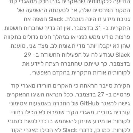
הודיעה ללקוחותיה שהאקרים גנבו חלק ממאגרי קוד
המקור הפרטיים שלה, אך לטענתה ההשפעה של
גניבת מידע זו הינה מוגבלת. Slack חשפה את
התקרית ב- 31 בדצמבר. אין זה נדיר שחברות חושפות
פרצות מידע ממש לפני או במהלך חגים גדולים בתקווה
שהן לא יקבלו יותר מדי תשומת לב. מצד שני, טוענת
Slack שנודע לה על הפעילות החשודה ב- 29
בדצמבר, כך שייתכן שהחברה רצתה ליידע את
לקוחותיה אודות התקרית בהקדם האפשרי.
חקירת סייבר הראתה כי האקרים הורידו מאגרי קוד
פרטיים ב- 27 בדצמבר. ככל הנראה השיגו ההאקרים
גישה למאגר GitHub של החברה באמצעות אסימוני
עובדים גנובים. מאגרי הקוד שנפרצו לא הכילו נתוני
לקוחות או מידע שניתן להשתמש בו כדי לגשת לנתוני
לקוחות. כמו כן, לדברי Slack לא הכילו מאגרי הקוד