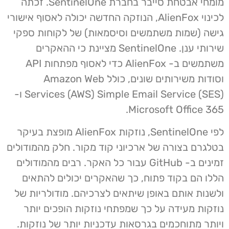
מומחי אבטחת סייבר בחברת SentinelOne. זכתה
לכינוי AlienFox, הנוזקה החדשה יכולה לאסוף אישורי
גישה (שמות משתמשים וסיסמאות) של לקוחות ספקי
שירותי ענן. SentinelOne מציינת כי ההאקרים
משתמשים ב- AlienFox כדי לאסוף מפתחות API
וסודות משירותים שונים, כולל Amazon Web
Services (AWS) Simple Email Service (SES) ו-
Microsoft Office 365.
לפי SentinelOne, נוזקות AlienFox מופצת בעיקר
בטלגרם בצורה של ארכיוני קוד מקור. חלק מהמודולים
זמינים ב- GitHub עבור כל האקר. רבים מהמודולים
הללו הם בקוד פתוח, כך שהאקרים יכולים להתאים
ולשנות אותם באופן שיתאים לצרכיהם. מודולריות של
נוזקות מעידה על כך שמפתחי נוזקות הופכים יותר
ויותר מתוחכמים בגרסאות עדכניות יותר של נוזקות.