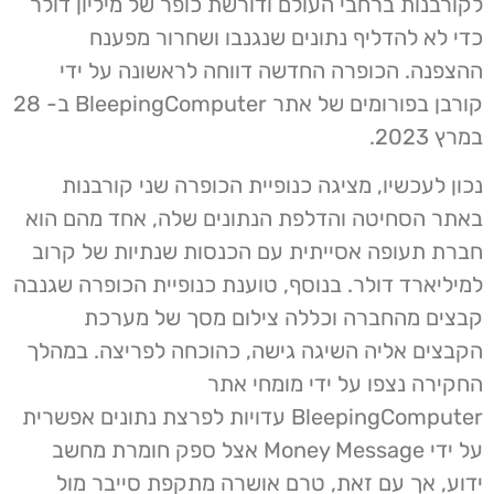
לקורבנות ברחבי העולם ודורשת כופר של מיליון דולר
כדי לא להדליף נתונים שנגנבו ושחרור מפענח
ההצפנה. הכופרה החדשה דווחה לראשונה על ידי
קורבן בפורומים של אתר BleepingComputer ב- 28
במרץ 2023.
נכון לעכשיו, מציגה כנופיית הכופרה שני קורבנות
באתר הסחיטה והדלפת הנתונים שלה, אחד מהם הוא
חברת תעופה אסייתית עם הכנסות שנתיות של קרוב
למיליארד דולר. בנוסף, טוענת כנופיית הכופרה שגנבה
קבצים מהחברה וכללה צילום מסך של מערכת
הקבצים אליה השיגה גישה, כהוכחה לפריצה. במהלך
החקירה נצפו על ידי מומחי אתר
BleepingComputer עדויות לפרצת נתונים אפשרית
על ידי Money Message אצל ספק חומרת מחשב
ידוע, אך עם זאת, טרם אושרה מתקפת סייבר מול