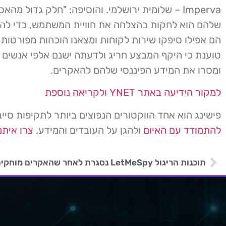
Imperva – שלומית ירושלמי. והוסיפה: "חלק גדול מה
שלהם הוא לחקות בהצלחה את חוויית המשתמש, כדי להימ
הם אפילו סיפקו שירות לקוחות ומצאנו הוכחות מפורטות ל
טוענת כי היקף המבצע חריג ולדעתה ישנם אלפי אנשים ש
ומסרו את המידע הפיננסי שלהם להאקרים.
למקור הידיעה באתר YNET ולקריאה נוספת
פישינג הוא אחד הווקטורים הנפוצים ביותר לתקיפות סיי
להתמודד עם האיום
ולהגן על העובדים והמידע.
צרו איתנ
תוכנות הריגול LetMeSpy נסגרת לאחר שהאקרים מוחקים נתוני השרת