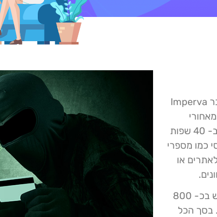
רפאל קאהן מאתר YNET פרסם כי חברת אבטחת הסייבר Imperva
מאחורי
הודעות טקסט דיוג שנשלחו למשתמשים ברחבי העולם, ב- 40 שפות
י כמו מספרי
אתרים או
נים.
במתקפת דיוג זו שהחלה בחודש מאי 2022, נעשה שימוש בכ- 800
. בסך הכל