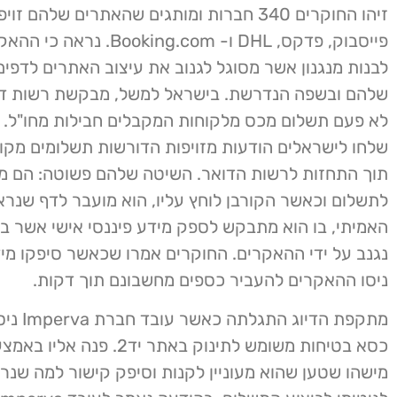
זיהו החוקרים 340 חברות ומותגים שהאתרים שלהם זו
פייסבוק, פדקס, DHL ו- Booking.com
לבנות מנגנון אשר מסוגל לגנוב את עיצוב האתרים לדפים
שלהם ובשפה הנדרשת. בישראל למשל, מבקשת רשות דו
לא פעם תשלום מכס מלקוחות המקבלים חבילות מחו"ל.
שלחו לישראלים הודעות מזויפות הדורשות תשלומים מקוונ
תוך התחזות לרשות הדואר. השיטה שלהם פשוטה: הם מ
לתשלום וכאשר הקורבן לוחץ עליו, הוא מועבר לדף שנר
האמיתי, בו הוא מתבקש לספק מידע פיננסי אישי אשר בס
נגנב על ידי ההאקרים. החוקרים אמרו שכאשר סיפקו מיד
ניסו ההאקרים להעביר כספים מחשבונם תוך דקות.
מתקפת הדיוג הת
כסא בטיחות משומש לתינוק באתר יד2.
מישהו שטען שהוא מעוניין לקנות וסיפק קישור למה שנ