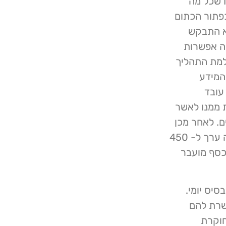
לגיטימי לביצוע התשלום. בהודעה נאמר לעובד Imperva שכל מה
פתור הכתום
וא התבקש
ה אפשרות
שלמת התהליך
המידע
עובד
ת ממנו לאשר
ם. לאחר מכן
ניסו ההאקרים למשוך 4,500 Hryvnia אוקראינית (שווה ערך ל- 450
 על ידי עובד Imperva, היה הכסף מועבר
 לכ- 340 חברות על בסיס יומי.
- 48 שפות המאפשרת להם
חוקרת