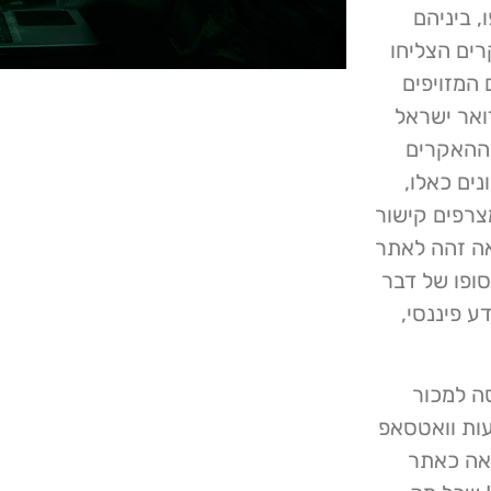
יפו, ביניהם
. נראה כי ההאקרים הצליחו
 המזויפים
אר ישראל
 ההאקרים
ים כאלו,
צרפים קישור
אה זהה לאתר
ופו של דבר
ע פיננסי,
גלתה כאשר עובד חברת Imperva ניסה למכור
 פנה אליו באמצעות וואטסאפ
ראה כאתר