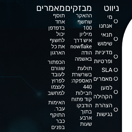
ניווט
מבזקים
מאמרים
ההאקר
תוסף
מי
שחשף
אחד
אנחנו
100
בדפדפן
תנאי
מיליון
יכול
איש דרך
לחשוף
שימוש
Snowflake
את כל
מדיניות
הודה
הארגון
באשמה
ופרטיות
הכפתור
תולעת
שגורם
SLA
בשרשרת
לעובד
מאמרים
האספקה:
לפרוץ
440
לעצמו
למען
חבילות
למחשב
הקהילה
קוד פתוח
האימות
הצהרת
הודבקו
עבר.
בתוך
נגישות
התוקף
ארבע
כבר
שעות
בפנים