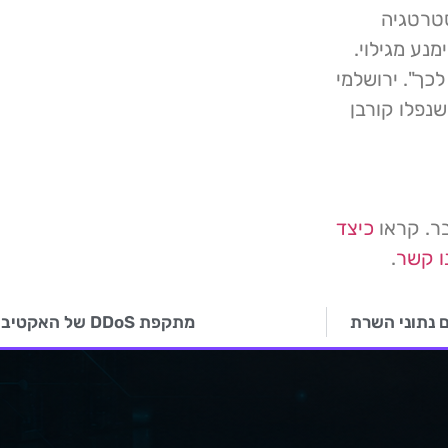
אסטרטגיה
נע מגילוי.
כך". ירושלמי
נפלו קורבן
בר. קראו
כיצד
ו קשר
.
מתקפת DDoS של האקטיביסים רוסים על אתרים בספרד