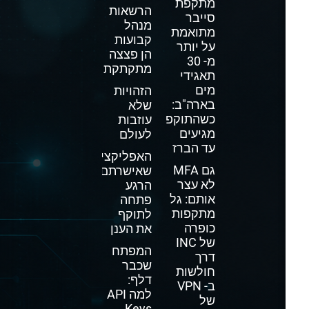
מתקפת
הרשאות
סייבר
מנהל
מתואמת
קבועות
על יותר
הן פצצה
מ- 30
מתקתקת
תאגידי
מים
הזהויות
בארה"ב:
שלא
כשהתוקפים
עוזבות
מגיעים
לעולם
עד הברז
האפליקציה
גם MFA
שאישרתם
לא עצר
הרגע
אותם: גל
פתחה
מתקפות
לתוקף
כופרה
את הענן
של INC
המפתח
דרך
שכבר
חולשות
דלף:
ב- VPN
למה API
של
Keys