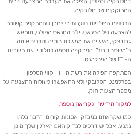
בסלובקיה ובפולין, הפילה את מערכת ההצבעה בבית
המחוקקים של סלובקיה.
הרשויות הפולניות טוענות כי ייתכן שהמתקפה קשורה
להצבעה של הסנאט. יו"ר הסנאט הפולני, תומאש
גרודצקי, האשים את ממשלת רוסיה והגדיר אותה
כ"משטר טרור". המתקפה חסמה לחלוטין את תשתית
ה- IT של הפרלמנט.
המתקפה הפילה את רשת ה- IT וקווי הטלפון
בפרלמנט הסלובקי ולא התאפשרו פעולות ההצבעה על
מספר הצעות חוק.
למקור הידיעה ולקריאה נוספת
כמו שקראתם במבזק, אסונות קורים, הדבר בלתי
נמנע. אבל יש דרכים לבדוק האם הארגון שלך מוכן