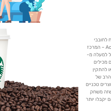
 לחובבי
הקפה קופסת קפה של Starbucks בחינם. Action Fraud – המרכז
בל למעלה מ-
ם מכילים
ו להתקין
הרב של
צרים טכניים
, כך שזה משחק
 יקבלו יותר