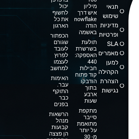
תנאי
מיליון
יכול
איש דרך
לחשוף
שימוש
Snowflake
את כל
מדיניות
הודה
הארגון
באשמה
ופרטיות
הכפתור
תולעת
שגורם
SLA
בשרשרת
לעובד
מאמרים
האספקה:
לפרוץ
440
לעצמו
למען
חבילות
למחשב
הקהילה
קוד פתוח
האימות
הצהרת
הודבקו
עבר.
בתוך
נגישות
התוקף
ארבע
כבר
שעות
בפנים
מתקפת
הרשאות
סייבר
מנהל
מתואמת
קבועות
על יותר
הן פצצה
מ- 30