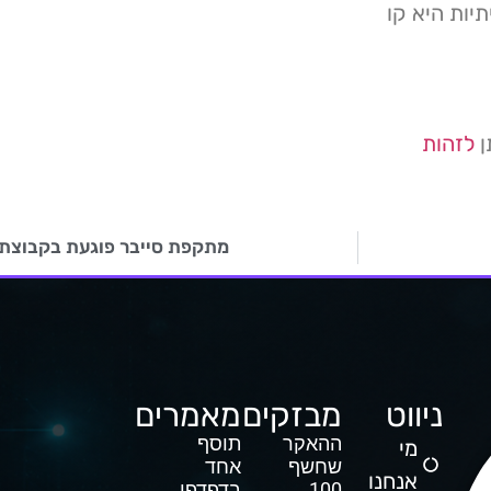
יות היא קו
ן
לזהות
מתקפת סייבר פוגעת בקבוצת מ
ניווט
מבזקים
מאמרים
ההאקר
תוסף
מי
שחשף
אחד
אנחנו
100
בדפדפן