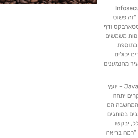
CIO, Abnormal Se, אמר ל- Infosecurity
 "זה פשוט
מסטארבקס ודף
שמות משמשים
ות). משם, תהיה להם גישה לחשבון Starbucks, בתוספת
ם יכולים
עיר מהנמענים
בשיחה עם Infosecurity אודות הונאה זו, אמר Javad Malik – יועץ
טחת הסייבר KnowBe4: "האקרים יתחזו
י המחשבה הם
נים במותגים
ל, יבקשו
אלקטרוני, ציין Malik והוסיף: "רמה בריאה