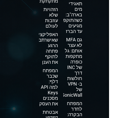
מתקתקת
תאגידי
מים
הזהויות
בארה"ב:
שלא
כשהתוקפים
עוזבות
מגיעים
לעולם
עד הברז
האפליקציה
גם MFA
שאישרתם
לא עצר
הרגע
אותם: גל
פתחה
מתקפות
לתוקף
כופרה
את הענן
של INC
המפתח
דרך
שכבר
חולשות
דלף:
ב- VPN
למה API
של
Keys
SonicWall
מסכנים
המפתח
את העסק
לחדר
אבטחת
הבקרה:
דפדפן: