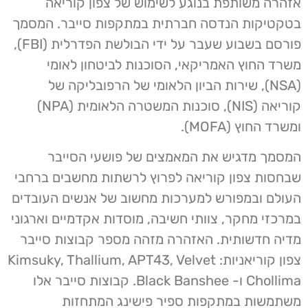
אזהרה משותפת בנוגע לשימוש של צפון קוריאה
בטקטיקות הנדסה חברתית במתקפות סייבר. המסמך
פורסם בשבוע שעבר על ידי הבולשת הפדרלית (FBI),
משרד החוץ האמריקאי, הסוכנות לביטחון לאומי
(NSA), שירות הביון הלאומי של הרפובליקה של
קוריאה (NIS), סוכנות המשטרה הלאומית (NPA)
ומשרד החוץ (MOFA).
המסמך מדגיש את המאמצים של פושעי הסייבר
שבחסות צפון קוריאה לפרוץ לרשתות מחשבים ברחבי
העולם ובמפורש למערכות מחשוב של אנשים העובדים
במרכזי מחקר, צוותי חשיבה, מוסדות אקדמיים וארגוני
מדיה חדשותית. האזהרה מזהה מספר קבוצות סייבר
צפון קוריאניות: Kimsuky, Thallium, APT43, Velvet
Chollima ו- Black Banshee. קבוצות סייבר אלו
משתמשות במתקפות ספיר פישינג המתחזות