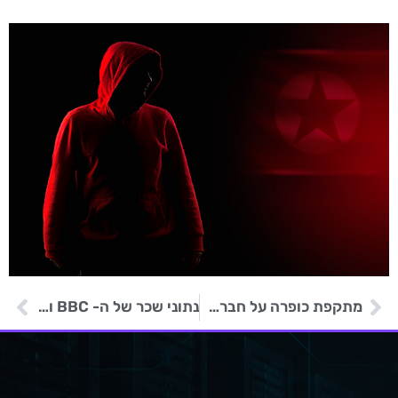
מתקפת כופרה על חברת ביוכימיה חושפת מידע של 2.5 מיליון מטופלים
נתוני שכר של ה- BBC ובריטיש איירווייס נגנבו במתקפת שרשרת אספקה